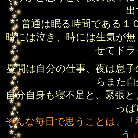
出
普通は眠る時間である１
時には泣き、時には生気が無
せてドラ
昼間は自分の仕事、夜は息子
らまた自
自分自身も寝不足と、緊張と
っぱ
そんな毎日で思うことは、「
う