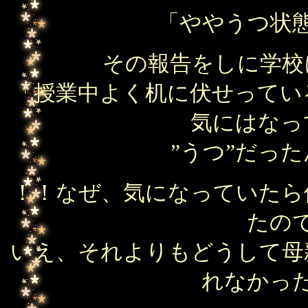
「ややうつ状
その報告をしに学校
「授業中よく机に伏せってい
気にはなっ
”うつ”だっ
！！なぜ、気になっていたら
たの
いえ、それよりもどうして母
れなかっ