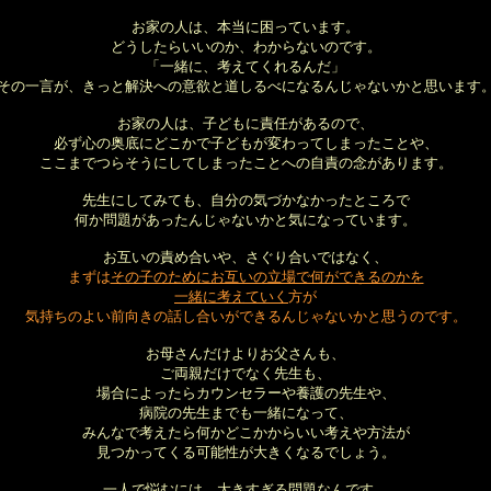
お家の人は、本当に困っています。
どうしたらいいのか、わからないのです。
「一緒に、考えてくれるんだ」
その一言が、きっと解決への意欲と道しるべになるんじゃないかと思います
お家の人は、子どもに責任があるので、
必ず心の奥底にどこかで子どもが変わってしまったことや、
ここまでつらそうにしてしまったことへの自責の念があります。
先生にしてみても、自分の気づかなかったところで
何か問題があったんじゃないかと気になっています。
お互いの責め合いや、さぐり合いではなく、
まずは
その子のためにお互いの立場で何ができるのかを
一緒に考えていく
方が
気持ちのよい前向きの話し合いができるんじゃないかと思うのです。
お母さんだけよりお父さんも、
ご両親だけでなく先生も、
場合によったらカウンセラーや養護の先生や、
病院の先生までも一緒になって、
みんなで考えたら何かどこかからいい考えや方法が
見つかってくる可能性が大きくなるでしょう。
一人で悩むには、大きすぎる問題なんです。