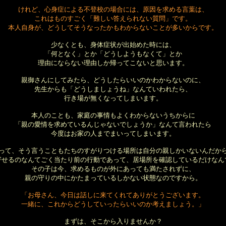
けれど、心身症による不登校の場合には、原因を求める言葉は、
これはものすごく「難しい答えられない質問」です。
本人自身が、どうしてそうなったかもわからないことが多いからです。
少なくとも、身体症状が出始めた時には、
「何となく」とか「どうしようもなくて」とか
理由にならない理由しか帰ってこないと思います。
親御さんにしてみたら、どうしたらいいのかわからないのに、
先生からも「どうしましょうね」なんていわれたら、
行き場が無くなってしまいます。
本人のことも、家庭の事情もよくわからないうちからに
「親の愛情を求めているんじゃないでしょうか」なんて言われたら
今度はお家の人までまいってしまいます。
って、そう言うこともたちのすがりつける場所は自分の親しかいないんだか
寄せるのなんてごく当たり前の行動であって、居場所を確認しているだけなん
その子は今、求めるものが外にあっても満たされずに、
親の守りの中にかたまっているしかない状態なのですから。
「お母さん、今日は話しに来てくれてありがとうございます。
一緒に、これからどうしていったらいいのか考えましょう。」
まずは、そこから入りませんか？