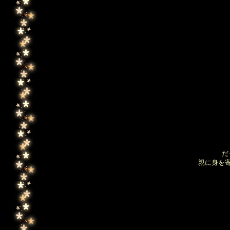
だ
親に身を