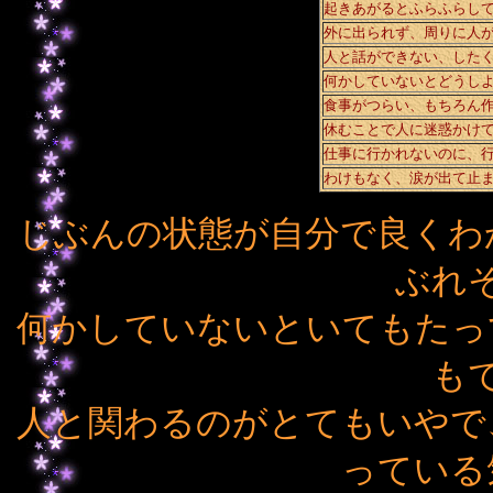
起きあがるとふらふらし
外に出られず、周りに人
人と話ができない、した
何かしていないとどうし
食事がつらい、もちろん
休むことで人に迷惑かけ
仕事に行かれないのに、
わけもなく、涙が出て止
じぶんの状態が自分で良くわ
ぶれ
何かしていないといてもたっ
も
人と関わるのがとてもいやで
っている