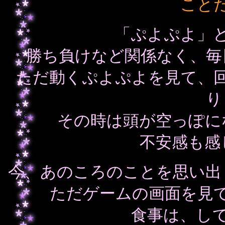
こと
「ぷよぷよ」
勝ち負けなど関係なく、毎
ただ動くぷよぷよを見て、
り
その時は頭が空っぽに
不安感も感
今、あのころのことを思い出
ただゲームの画面を見
食事は、し