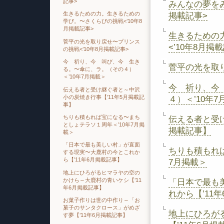
記事>
みんなの夢をみ
生きるための力。生きるための
掲載記事>
学び。〜さくらびの挑戦<’10年8
月掲載記事>
生きるための
菅平の光を取り戻せ〜プリンス
<’10年8月掲
の挑戦<’10年8月掲載記事>
今 祈り、今 叫び、今 生き
菅平の光を取り
る。〜傘に、ラ。（その４）
＜’10年7月掲載＞
今 祈り、今
伝える者と受け継ぐ者と～中沢
小の炭焼き行事【’11年5月掲載記
４）＜’10年
事】
ちりも積もれば宝になる〜まち
伝える者と受け
としょテラソ１周年＜’10年7月掲
掲載記事】
載＞
「日本で最も美しい村」が直面
ちりも積もれ
する現実〜大鹿村の今とこれか
ら【’11年6月掲載記事】
7月掲載＞
地上にひろがるヒマラヤの空の
かけら～大鹿村の青いケシ【’11
「日本で最も
年6月掲載記事】
れから【’11
お菓子作りは世の中作り～「お
菓子のサンタクロース」がめざ
地上にひろが
す夢【’11年6月掲載記事】