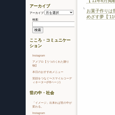
【’11年6月
アーカイブ
お菓子作りは
アーカイブ
めざす夢【’1
検索:
こころ・コミュニケー
ション
Instagram
アメブロ【うつのくれた贈り
物】
本日のおすすめメニュー
笑顔をつなぐ〜スマイルコーデ
ィネーター(FBページ)
世の中・社会
「イメージ」出来れば世の中が
変わる。
Instagram