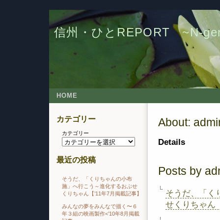
信州・ひとREPORT ~N-g
HOME
カテゴリー
About: admi
カテゴリー
Details
最近の投稿
Posts by ad
そうだ、「くりちゃんの小布
施」へ行こう～進化するおぶせ
そうだ、「く
くりちゃん【’11年7月掲載記事】
せくりちゃん【
みんなの夢をみんなで描く〜６
年３組の映画製作<’10年8月掲載