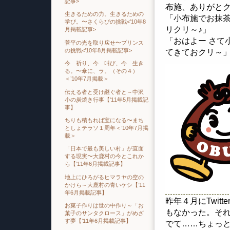
記事>
布施、ありがと
生きるための力。生きるための
「小布施でお抹
学び。〜さくらびの挑戦<’10年8
リクリ～♪」
月掲載記事>
「おはよー さて
菅平の光を取り戻せ〜プリンス
の挑戦<’10年8月掲載記事>
てきておクリ～
今 祈り、今 叫び、今 生き
る。〜傘に、ラ。（その４）
＜’10年7月掲載＞
伝える者と受け継ぐ者と～中沢
小の炭焼き行事【’11年5月掲載記
事】
ちりも積もれば宝になる〜まち
としょテラソ１周年＜’10年7月掲
載＞
「日本で最も美しい村」が直面
する現実〜大鹿村の今とこれか
ら【’11年6月掲載記事】
地上にひろがるヒマラヤの空の
かけら～大鹿村の青いケシ【’11
年6月掲載記事】
昨年４月にTwi
お菓子作りは世の中作り～「お
もなかった。それ
菓子のサンタクロース」がめざ
す夢【’11年6月掲載記事】
でて……ちょっ