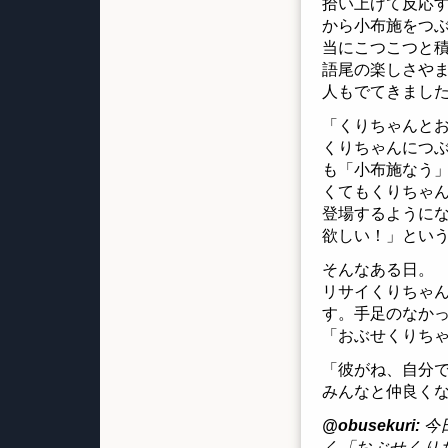
拾い上げて反応
から小布施をつ
当にこつこつと
語尾の楽しさや
人もでてきまし
「くりちゃんと
くりちゃんにつ
も「小布施なう
くてもくりちゃ
登場するように
欲しい！」とい
そんなある日。
リサイくりちゃ
す。手足のなか
「おぶせくりち
「彼がね、自分で
みんなと仲良く
@obusekuri:
今
く「おぶせくり