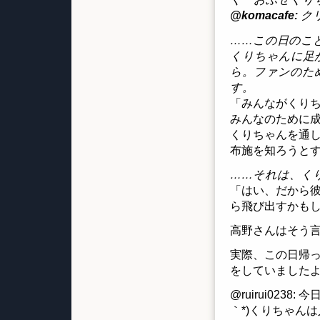
@komacafe:
ク
……この日のこと
くりちゃんに足
ら。ファンのた
す。
「みんながくり
みんなのために
くりちゃんを通
布施を知ろうと
……それは、く
「はい、だから彼
ら飛び出すかも
高野さんはそう
実際、この日帰っ
をしていました
@ruirui023
｀*)くりちゃん