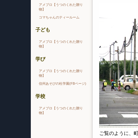
アメブロ【うつのくれた贈り
物】
コマちゃんのティールーム
子ども
アメブロ【うつのくれた贈り
物】
学び
アメブロ【うつのくれた贈り
物】
信州あそびの杜学園(FBページ)
学校
アメブロ【うつのくれた贈り
物】
ご覧のように、