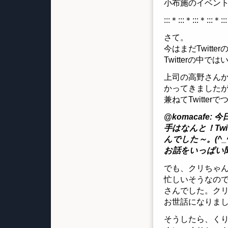
小布施のイベン
:::＊:::＊:::＊:::＊::
さて。
今はまだTwit
Twitterの中
上司の高野さん
かってきました
兼ねてTwitte
@komacaf
手はなんと！Tw
んでした～。(^
お話をいっぱい
でも、クリちゃん
忙しいそうなの
さんでした。ク
お世話になりまし
そうしたら、く