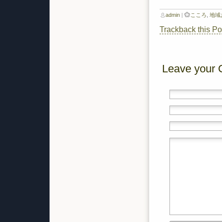
admin
|
こころ
,
地域
Trackback this Po
Leave your