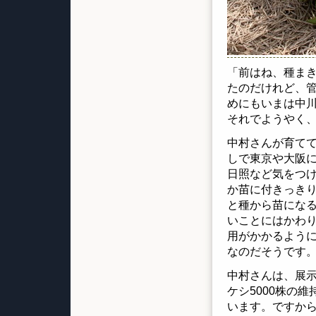
「前はね、種ま
たのだけれど、管
めにもいまは中
それでようやく、
中村さんが育て
しで東京や大阪
日照など気をつ
か苗に付きっき
と種から苗になる
いことにはかわ
用がかかるように
なのだそうです
中村さんは、展示
ケシ5000株の
います。ですか