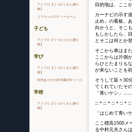
目的地は、ここ
アメブロ【うつのくれた贈り
物】
カーナビの示す
コマちゃんのティールーム
止め」の看板。
向かうと、そこ
子ども
もしかしたら、
とそこは何とか
アメブロ【うつのくれた贈り
物】
そこから車はま
学び
ここからは片側
らひとたまりも
アメブロ【うつのくれた贈り
が来ないことを
物】
そうして延々30
信州あそびの杜学園(FBページ)
てくれていたそ
学校
「青いケシ」…
:::＊:::＊:::＊:::＊::
アメブロ【うつのくれた贈り
物】
「はじめて青いケ
ここ標高1500
る中村元夫さん