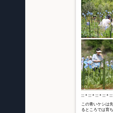
:::＊:::＊:::＊:::＊::
この青いケシは先
るところでは育ち