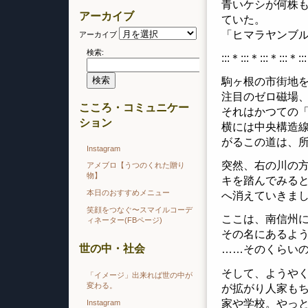
青いケシが何株
アーカイブ
ていた。
「ヒマラヤンブ
アーカイブ
検索:
:::＊:::＊:::＊:::＊::
駒ヶ根の市街地
注目のゼロ磁場
こころ・コミュニケー
それはかつての「
ション
横には中央構造
がるこの道は、
Instagram
突然、右の川の
アメブロ【うつのくれた贈り
物】
キを踏んでみる
本日のおすすめメニュー
へ消えていきま
笑顔をつなぐ〜スマイルコーデ
ここは、南信州
ィネーター(FBページ)
その名にあるよ
世の中・社会
……そのくらい
そして、ようや
「イメージ」出来れば世の中が
変わる。
が拡がり人家も
家や学校。やっ
Instagram