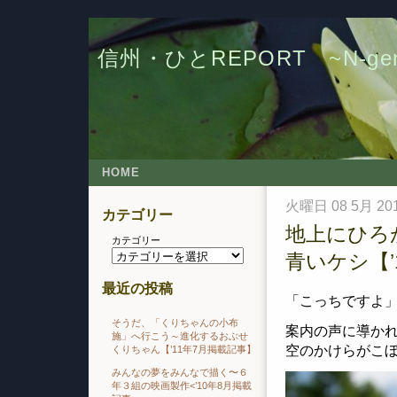
信州・ひとREPORT ~N-g
HOME
火曜日 08 5月 20
カテゴリー
地上にひろ
カテゴリー
青いケシ【’
最近の投稿
「こっちですよ
そうだ、「くりちゃんの小布
案内の声に導か
施」へ行こう～進化するおぶせ
空のかけらがこ
くりちゃん【’11年7月掲載記事】
みんなの夢をみんなで描く〜６
年３組の映画製作<’10年8月掲載