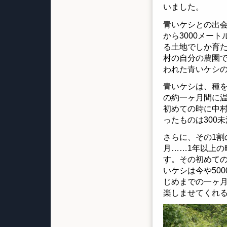
いました。
青いケシとの出会
から3000メー
る土地でしか育
村の自分の農園
われた青いケシ
青いケシは、種
の約一ヶ月間に
初めての時に中村
ったものは300
さらに、その1割
月……1年以上
す。その初めての
いケシは今や50
じめまでの一ヶ
楽しませてくれ