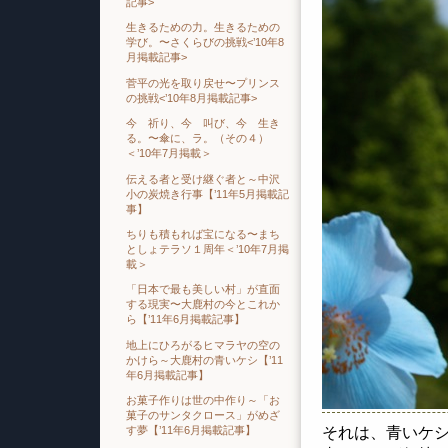
記事>
生きるための力。生きるための
学び。〜さくらびの挑戦<’10年8
月掲載記事>
菅平の光を取り戻せ〜プリンス
の挑戦<’10年8月掲載記事>
今 祈り、今 叫び、今 生き
る。〜傘に、ラ。（その４）
＜’10年7月掲載＞
伝える者と受け継ぐ者と～中沢
小の炭焼き行事【’11年5月掲載記
事】
ちりも積もれば宝になる〜まち
としょテラソ１周年＜’10年7月掲
載＞
「日本で最も美しい村」が直面
する現実〜大鹿村の今とこれか
ら【’11年6月掲載記事】
地上にひろがるヒマラヤの空の
かけら～大鹿村の青いケシ【’11
年6月掲載記事】
お菓子作りは世の中作り～「お
菓子のサンタクロース」がめざ
それは、青いケ
す夢【’11年6月掲載記事】