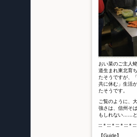
おい菜のご主人
道生まれ東北育
たそうですが、
共に休む」生活が
たそうです。
ご覧のように、
強さは、信州そ
もしれない……
:::＊:::＊:::＊:::＊::
【Guide】