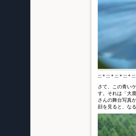
:::＊:::＊:::＊:::＊::
さて、この青い
す。それは「大
さんの舞台写真
顔を見ると、な