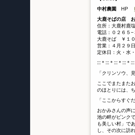
中村農園
HP
大鹿そばの店 
住所：大鹿村鹿塩
電話：０２６５−
大鹿そば ￥１
営業：４月２９日
定休日：火・水
:::＊:::＊:::＊:::＊::
「クリンソウ、
ここでまたまた
のほとりには、
「ここからすぐ
おかみさんの声
池の畔がピンク
も美しい村」で
し、その次に訪