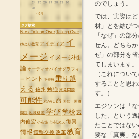
のでしょう。
24
25
26
27
28
29
30
31
« 9月
では、実際はど
材」とを結びつ
タグ検索
N-ex Talking Over
Talking Over
「なぜ」の部分
イ
アイディア
せん。どちらか
ゆとり教育
ぜ」の部分を省
メージ
イメージ概
てしまいます。
論
オーディオバイオグラフィ
（これについて
乗り越
ヒント
ー
不登校
することと思わ
える
信州
勉強
原発問題
す。）
可能性
命
君が代
国歌・国旗
エジソンは「な
学び
学校
宮
地域格差
問題
した、という逸
内俊宏
復興
市村次夫
小布施
たことではない
教育
情報
情報交換
改革
要な「真実」な