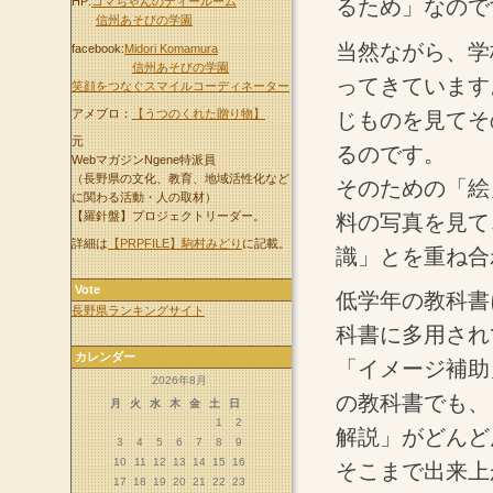
るため」なので
HP:
コマちゃんのティールーム
信州あそびの学園
当然ながら、学
facebook:
Midori Komamura
信州あそびの学園
ってきています
笑顔をつなぐスマイルコーディネーター
アメブロ：
【うつのくれた贈り物】
じものを見てそ
元
るのです。
WebマガジンNgene特派員
（長野県の文化、教育、地域活性化など
そのための「絵
に関わる活動・人の取材）
【羅針盤】プロジェクトリーダー。
料の写真を見て
詳細は
【PRPFILE】駒村みどり
に記載。
識」とを重ね合
Vote
低学年の教科書
長野県ランキングサイト
科書に多用され
カレンダー
「イメージ補助
2026年8月
の教科書でも、
月
火
水
木
金
土
日
1
2
解説」がどんど
3
4
5
6
7
8
9
10
11
12
13
14
15
16
そこまで出来上
17
18
19
20
21
22
23