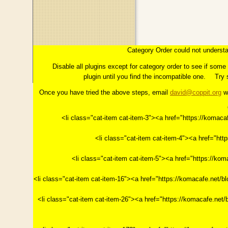
このページのトップへ
コラム：INTERMEZZO
はじめに
Category Order could not understa
第１章「イメージ」とは
っこの上に花開く"今"。
第
Disable all plugins except for category order to see if som
plugin until you find the incompatible one.
Try 
Once you have tried the above steps, email
david@coppit.org
wi
<li class="cat-item cat-item-3"><a href="https://k
<li class="cat-item cat-item-4"><a href="h
<li class="cat-item cat-item-5"><a href="https
<li class="cat-item cat-item-16"><a href="https://ko
<li class="cat-item cat-item-26"><a href="https://ko