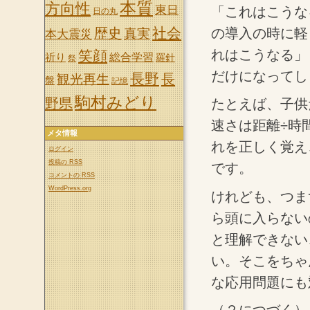
本質
方向性
東日
「これはこうな
日の丸
社会
の導入の時に軽
歴史
真実
本大震災
れはこうなる」
笑顔
祈り
総合学習
羅針
祭
だけになってし
長野
長
観光再生
盤
記憶
駒村みどり
野県
たとえば、子供
速さは距離÷時
メタ情報
れを正しく覚え
ログイン
投稿の
RSS
です。
コメントの
RSS
WordPress.org
けれども、つま
ら頭に入らない
と理解できない
い。そこをちゃ
な応用問題にも