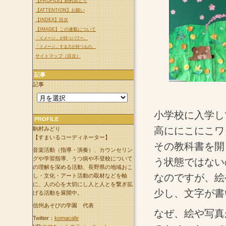
【PROFILE】駒村みどり
【ATTENTION】お願い
【INDEX】目次
【IMAGE】この連載について
「イメージ」が持つパワー。
「イメージ」する力が持つもの。
サイトマップ（目次）
記事
記事
小学校に入学し
PROFILE
高ににこにこワ
駒村みどり
【すまいるコーディネーター】
その教科書を開
音楽活動（指導・演奏）、カウンセリン
グや学習指導、うつ病や不登校について
う状態ではない
の理解を深める活動、長野県の地域おこ
なのですが、絵
し・文化・アート活動の取材などを軸
に、人の心を大切にし人と人とを繋ぎ拡
少し、文字が書
げる活動を展開中。
信州あそびの学園 代表
なぜ、絵や写真
Twitter：
komacafe