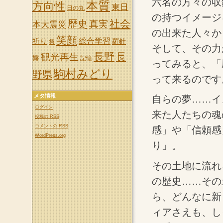
六名の方々の収
本質
方向性
東日
日の丸
の持つイメージ
社会
歴史
真実
本大震災
の出来た人々か
笑顔
祈り
総合学習
羅針
祭
そして、その力
長野
長
観光再生
盤
記憶
ってみると、「
駒村みどり
野県
って来るのです
メタ情報
自らの夢……イ
ログイン
来た人たちの魂
投稿の
RSS
コメントの
RSS
感」や「信頼感
WordPress.org
り」。
その土地に流れ
の歴史……その
ら、どんなに新
ィアさえも、し