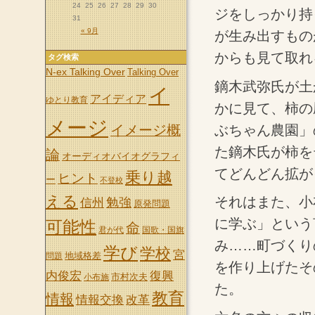
24
25
26
27
28
29
30
ジをしっかり持
31
« 9月
が生み出すもの
からも見て取れ
タグ検索
N-ex Talking Over
Talking Over
鏑木武弥氏が土
イ
アイディア
ゆとり教育
かに見て、柿の
メージ
ぶちゃん農園」
イメージ概
た鏑木氏が柿を
論
オーディオバイオグラフィ
てどんどん拡が
乗り越
ヒント
ー
不登校
える
それはまた、小
信州
勉強
原発問題
に学ぶ」という
可能性
命
君が代
国歌・国旗
み……町づくり
学び
学校
宮
地域格差
問題
を作り上げたそ
内俊宏
復興
市村次夫
小布施
た。
教育
情報
情報交換
改革