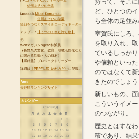
持って、そこに
HP:
コマちゃんのティールーム
信州あそびの学園
ど、ひとつのイ
facebook:
Midori Komamura
信州あそびの学園
ら全体の足並み
笑顔をつなぐスマイルコーディネーター
アメブロ：
【うつのくれた贈り物】
室賀氏にしろ、
元
を取り入れ、取
WebマガジンNgene特派員
（長野県の文化、教育、地域活性化など
ているしっかり
に関わる活動・人の取材）
や信頼といった
【羅針盤】プロジェクトリーダー。
詳細は
【PRPFILE】駒村みどり
に記載。
のではなくて新
きたのでしょう
Vote
長野県ランキングサイト
新しいもの、面
カレンダー
こういうイメー
2026年8月
のつながり。
月
火
水
木
金
土
日
1
2
歴史とはすなわ
3
4
5
6
7
8
9
10
11
12
13
14
15
16
積であり、結果
17
18
19
20
21
22
23