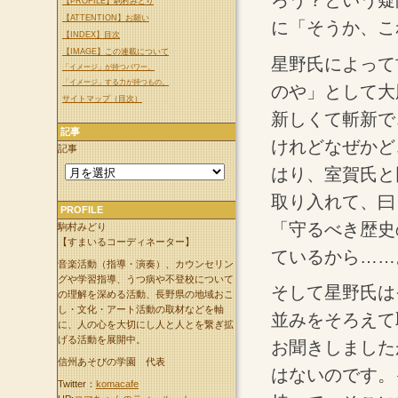
ろう？という疑
【PROFILE】駒村みどり
【ATTENTION】お願い
に「そうか、こ
【INDEX】目次
【IMAGE】この連載について
星野氏によって
「イメージ」が持つパワー。
「イメージ」する力が持つもの。
のや」として大
サイトマップ（目次）
新しくて斬新で
記事
けれどなぜかど
記事
はり、室賀氏と
取り入れて、曰
PROFILE
「守るべき歴史
駒村みどり
【すまいるコーディネーター】
ているから……
音楽活動（指導・演奏）、カウンセリン
グや学習指導、うつ病や不登校について
そして星野氏は
の理解を深める活動、長野県の地域おこ
し・文化・アート活動の取材などを軸
並みをそろえて
に、人の心を大切にし人と人とを繋ぎ拡
げる活動を展開中。
お聞きしました
信州あそびの学園 代表
はないのです。
Twitter：
komacafe