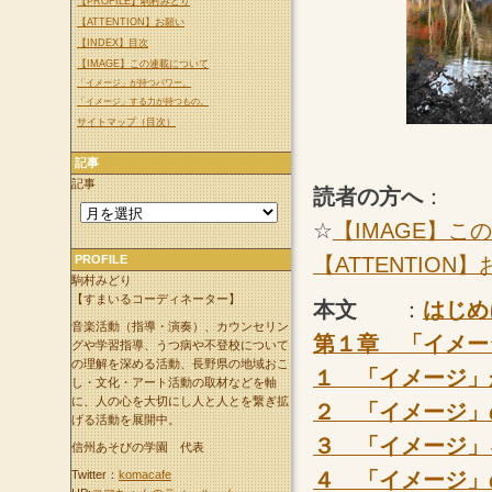
【PROFILE】駒村みどり
【ATTENTION】お願い
【INDEX】目次
【IMAGE】この連載について
「イメージ」が持つパワー。
「イメージ」する力が持つもの。
サイトマップ（目次）
記事
記事
読者の方へ
：
☆
【IMAGE】こ
PROFILE
【ATTENTION
駒村みどり
【すまいるコーディネーター】
本文
：
はじめ
音楽活動（指導・演奏）、カウンセリン
第１章 「イメー
グや学習指導、うつ病や不登校について
の理解を深める活動、長野県の地域おこ
１ 「イメージ」
し・文化・アート活動の取材などを軸
に、人の心を大切にし人と人とを繋ぎ拡
２ 「イメージ」
げる活動を展開中。
３ 「イメージ」
信州あそびの学園 代表
４ 「イメージ」
Twitter：
komacafe