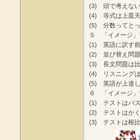
(3) 頭で考え
(4) 等式は上皿
(5) 分数ってと
５ 「イメージ」
(1) 英語に訳
(2) 並び替え
(3) 長文問題は
(4) リスニング
(5) 英語が上
６ 「イメージ」
(1) テストはパ
(2) テストはか
(3) テストは根