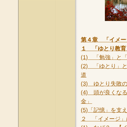
第４章 「イメー
１ 「ゆとり教育
(1) 「勉強」
(2) 「ゆとり
道
(3) ゆとり失
(4) 頭が良く
金」
(5)「記憶」を支
２ 「イメージ」