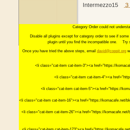
Intermezzo15
３
コラム：INTERMEZZO
はじめに
Category Order could not understa
第１章「イメージ」とは
っこの上に花開く"今"。
第
Disable all plugins except for category order to see if som
plugin until you find the incompatible one.
Try 
Once you have tried the above steps, email
david@coppit.org
wi
<li class="cat-item cat-item-3"><a href="https://k
<li class="cat-item cat-item-4"><a href="h
<li class="cat-item cat-item-5"><a href="https
<li class="cat-item cat-item-16"><a href="https://ko
<li class="cat-item cat-item-26"><a href="https://ko
<li class="cat-item cat-item-173"><a href="https://