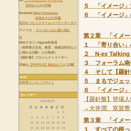
HP:
コマちゃんのティールーム
５ 「イメージ」
信州あそびの学園
facebook:
Midori Komamura
６ 「イメージ」
信州あそびの学園
笑顔をつなぐスマイルコーディネーター
アメブロ：
【うつのくれた贈り物】
第２章 「イメー
元
WebマガジンNgene特派員
１ 「寄り合い」
（長野県の文化、教育、地域活性化など
に関わる活動・人の取材）
２ N-ex Talk
【羅針盤】プロジェクトリーダー。
３ フォーラム南
詳細は
【PRPFILE】駒村みどり
に記載。
４ そして【羅針
Vote
５ まるでジェッ
長野県ランキングサイト
６ 「イメージ」
カレンダー
【羅針盤】登場人
2026年8月
→大井潤、室賀豊
月
火
水
木
金
土
日
1
2
3
4
5
6
7
8
9
第３章 「イメー
10
11
12
13
14
15
16
１ すべての根っ
17
18
19
20
21
22
23