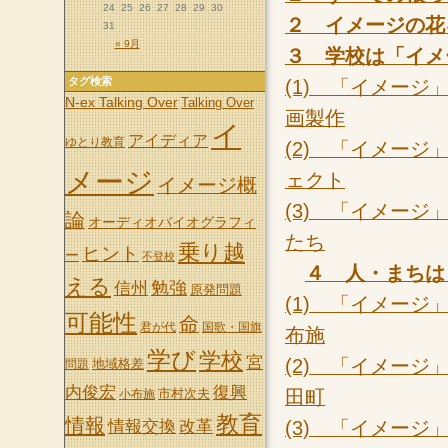
24
25
26
27
28
29
30
２ イメージの花
31
« 9月
３ 学校は「イメ
タグ検索
(1) 「イメー
N-ex Talking Over
Talking Over
画製作
イ
アイディア
ゆとり教育
(2) 「イメー
メージ
ェクト
イメージ概
(3) 「イメー
論
オーディオバイオグラフィ
たち
乗り越
ヒント
ー
不登校
４ 人・まちは
える
信州
勉強
原発問題
(1) 「イメー
可能性
命
君が代
国歌・国旗
布施
学び
学校
宮
(2) 「イメー
地域格差
問題
内俊宏
復興
田町
市村次夫
小布施
教育
情報
(3) 「イメー
情報交換
改革