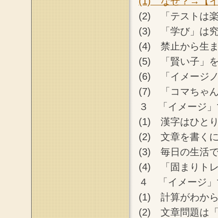
(1) なぜ？→
(2) 「テスト
(3) 「学び」は
(4) 禁止から
(5) 「賢い子
(6) 「イメージ
(7) 「コマちゃ
３ 「イメージ」
(1) 漢字はひ
(2) 文章を書
(3) 毎日の生
(4) 「固まりト
４ 「イメージ」
(1) 計算がわ
(2) 文章問題