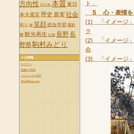
本質
ト」
方向性
東日
日の丸
５ 心・表情を
社会
歴史
真実
本大震災
(1) 「イメー
笑顔
祈り
総合学習
羅針
祭
ク
長野
長
観光再生
盤
記憶
(2) 「イメー
駒村みどり
野県
会
(3) 「イメー
メタ情報
ログイン
投稿の
RSS
コメントの
RSS
WordPress.org