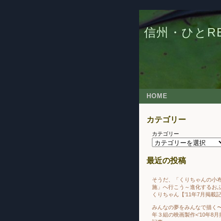
信州・ひとRE
HOME
カテゴリー
カテゴリー
最近の投稿
そうだ、「くりちゃんの小
施」へ行こう～進化するお
くりちゃん【’11年7月掲載
みんなの夢をみんなで描く
年３組の映画製作<’10年8月