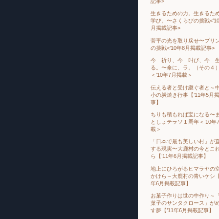
記事>
生きるための力。生きるた
学び。〜さくらびの挑戦<’10
月掲載記事>
菅平の光を取り戻せ〜プリ
の挑戦<’10年8月掲載記事>
今 祈り、今 叫び、今 
る。〜傘に、ラ。（その４
＜’10年7月掲載＞
伝える者と受け継ぐ者と～
小の炭焼き行事【’11年5月
事】
ちりも積もれば宝になる〜
としょテラソ１周年＜’10年
載＞
「日本で最も美しい村」が
する現実〜大鹿村の今とこ
ら【’11年6月掲載記事】
地上にひろがるヒマラヤの
かけら～大鹿村の青いケシ【’
年6月掲載記事】
お菓子作りは世の中作り～
菓子のサンタクロース」が
す夢【’11年6月掲載記事】