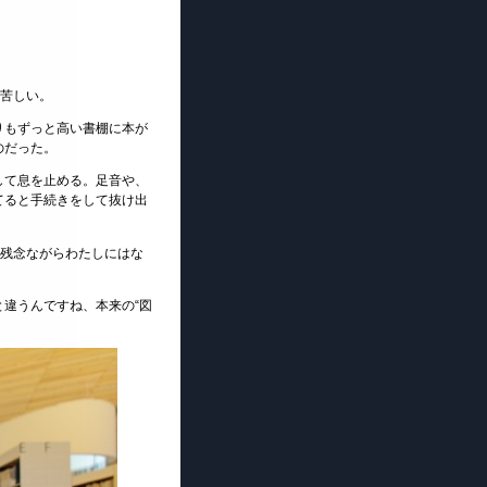
堅苦しい。
りもずっと高い書棚に本が
のだった。
して息を止める。足音や、
てると手続きをして抜け出
、残念ながらわたしにはな
違うんですね、本来の“図