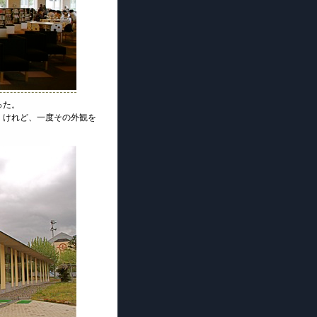
った。
。けれど、一度その外観を
。