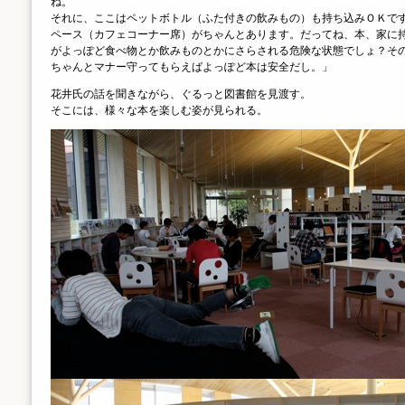
ね。
それに、ここはペットボトル（ふた付きの飲みもの）も持ち込みＯＫで
ペース（カフェコーナー席）がちゃんとあります。だってね、本、家に
がよっぽど食べ物とか飲みものとかにさらされる危険な状態でしょ？そ
ちゃんとマナー守ってもらえばよっぽど本は安全だし。」
花井氏の話を聞きながら、ぐるっと図書館を見渡す。
そこには、様々な本を楽しむ姿が見られる。