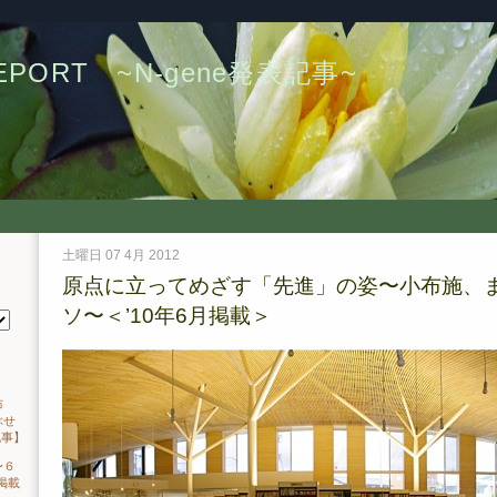
PORT ~N-gene発表記事~
土曜日 07 4月 2012
原点に立ってめざす「先進」の姿〜小布施、
ソ〜＜’10年6月掲載＞
布
ぶせ
記事】
〜６
掲載