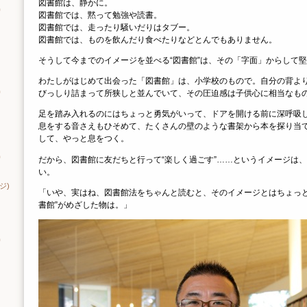
図書館は、静かに。
り
図書館では、黙って勉強や読書。
図書館では、走ったり騒いだりはタブー。
図書館では、ものを飲んだり食べたりなどとんでもありません。
そうして今までのイメージを並べる“図書館”は、その「字面」からして
わたしがはじめて出会った「図書館」は、小学校のもので。自分の背よ
びっしり詰まって所狭しと並んでいて、その圧迫感は子供心に相当なも
り
足を踏み入れるのにはちょっと勇気がいって、ドアを開ける前に深呼吸
息をする音さえもひそめて、たくさんの壁のような書架から本を探り当
して、やっと息をつく。
り
だから、図書館に友だちと行って“楽しく過ごす”……というイメージは
い。
ジ)
「いや、実はね、図書館法をちゃんと読むと、そのイメージとはちょっと
書館”がめざした物は。」
り