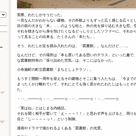
実際、わたしがそうだった。
一見なんだかわからない建物。その外観よりもずっと広く感じる広々と
目の前の大きな「木」……のような柱と、外の光を採り込む大きな窓。空
それを聴きながら身を預けたくなるどっしりとしたソファーに、それか
って見ることの出来る、たくさんの「本たち」。
そう、わたしが足を踏み入れたのは、「図書館」。なんだけど……。
ー
なんだけど、その場所は「本も置いてある憩いのテラス」といった趣で
な図書館特有の「張り詰めた空気」は、そこにはなかった。
小布施町の町立図書館「まちとしょテラソ」。
り
もうすぐ開館一周年を迎えるその建物とそこに集う人たちは、「今まで
まったくかけ離れていて、それにとても強く惹かれたわたしはもっとそ
た。
ーデ
・‥…━━━☆・‥…━━━☆・‥…━━━☆・‥…━━━☆
「実はね」とはじまる内緒話。
それを聞く相手が驚いて「え～～～！！」と思わず声を上げると、周り
目と「し～～～～っ！」という制御。
中が
漫画やドラマで描かれるよくある「図書館」の光景。