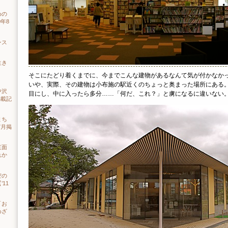
めの
年8
ンス
生き
）
そこにたどり着くまでに、今までこんな建物があるなんて気が付かなか
いや、実際、その建物は小布施の駅近くのちょっと奥まった場所にある
中沢
目にし、中に入ったら多分……「何だ、これ？」と虜になるに違いない
掲載記
まち
7月掲
直面
れか
空の
11
「お
めざ