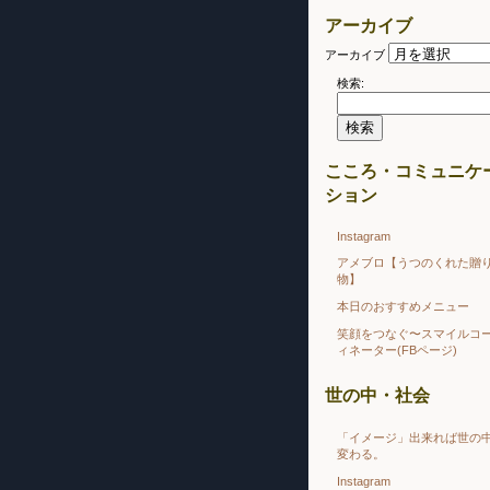
アーカイブ
アーカイブ
検索:
こころ・コミュニケ
ション
Instagram
アメブロ【うつのくれた贈
物】
本日のおすすめメニュー
笑顔をつなぐ〜スマイルコ
ィネーター(FBページ)
世の中・社会
「イメージ」出来れば世の
変わる。
Instagram