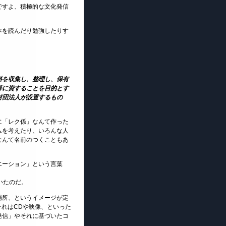
ですよ、積極的な文化発信
本を読んだり勉強したりす
料を収集し、整理し、保有
等に資することを目的とす
財団法人が設置するもの
に「レク係」なんて作った
ムを考えたり、いろんな人
なんて名前のつくこともあ
エーション」という言葉
いたのだ。
場所、というイメージが定
それはCDや映像、といった
発信」やそれに基づいたコ
」