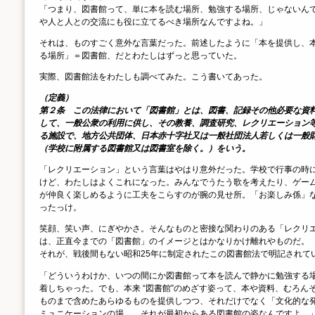
「つまり、図書館って、単に本を読む場所、勉強する場所、じゃないん
や人と人との交流にも役に立てるべき場所なんですよね。」
それは、ものすごく意外な言葉だった。前述したように「本を提供し、
る場所」＝図書館、だとわたしはずっと思っていた。
実際、図書館法をわたしも調べてみた。こう書いてあった。
（定義）
第２条 この法律において「図書館」とは、図書、記録その他必要な資
して、一般公衆の利用に供し、その教養、調査研究、レクリエーション
る施設で、地方公共団体、日本赤十字社又は一般社団法人若しくは一般
（学校に附属する図書館又は図書室を除く。）をいう。
「レクリエーション」という言葉はやはり意外だった。学校で行事の時
けど、わたしはよくこれになった。みんなでうたう歌を考えたり、ゲー
が仲良く楽しめるように工夫をこらすのが腕の見せ所。「お楽しみ係」
ったっけ。
笑顔、笑い声、にぎやかさ。そんなものと密接な関わりのある「レクリ
は、正直今までの「図書館」のイメージとはかなりかけ離れやものだ。
それが、戦後間もない昭和25年に制定されたこの図書館法で明記されて
「どういうわけか、いつの間にか図書館って本を読んで静かに勉強する
着しちゃった。でも、本来 “図書館”のめざす姿って、本や資料、むろん
ものまで含めたあらゆるものを提供しつつ、それだけでなく「文化的な
ミュニケーションの場……それが最初からある図書館の姿なんですよ。