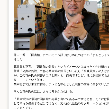
開口一番、「図書館」についてこう語りはじめたのはこの「まちとしょ
郎氏だ。
花井氏も正直、「図書館の館長」というイメージとはまったくかけ離れ
普通「公共の施設」である図書館の館長といったら「公務員畑」の人が
が、この花井氏の肩書きは？と聞くと「館長ですけど、他に演出家でも
り……。」という答え。
数年前までは東京に住み、テレビを中心とした映像の世界に生きていた
そんな花井氏の話に、さらに耳をかたむける。
「図書館法の最初に図書館の定義が書いてあるんですけどね、そこには
してそれを提供するだけではなく、文化的な活動やリクリエーションに
ているんです。」