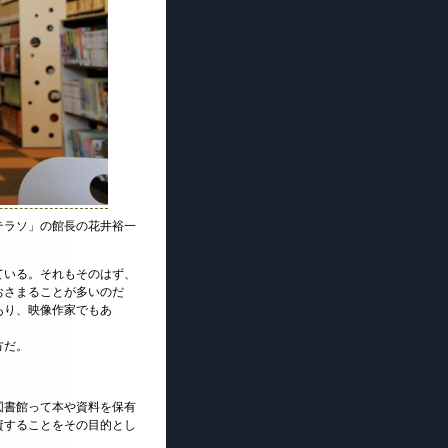
テラソ」の館長の花井裕一
ている。それもそのはず、
おさまることが多いのだ
あり、映像作家でもあ
方だ。
図書館って本や資料を保有
資することをその目的とし