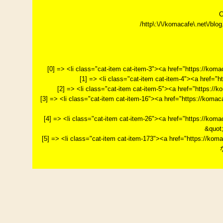
C
/http\:\/\/komacafe\.net\/blog.
[0] => <li class="cat-item cat-item-3"><a href="https://k
[1] => <li class="cat-item cat-item-4"><a href="
[2] => <li class="cat-item cat-item-5"><a href="http
[3] => <li class="cat-item cat-item-16"><a href="http
[4] => <li class="cat-item cat-item-26"><a href="htt
&quot
[5] => <li class="cat-item cat-item-173"><a href="htt