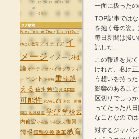
24
25
26
27
28
29
30
一面に扱ったの
31
« 9月
TOP記事では
タグ検索
を抱く母の姿。
N-ex Talking Over
Talking Over
毎日新聞は扱い
イ
アイディア
ゆとり教育
記した。
メージ
イメージ概
この報道を見て
論
けれど、私は正
オーディオバイオグラフィ
乗り越
う想いを持った
ヒント
ー
不登校
影響のあること
える
信州
勉強
原発問題
区切りでしっか
可能性
命
君が代
国歌・国旗
ってたった八日
学び
学校
宮
地域格差
問題
なことなのでは
内俊宏
復興
市村次夫
小布施
対するジャパン
教育
情報
情報交換
改革