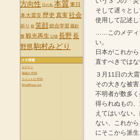
いう３つの「災
本質
方向性
東日
日の丸
そして遅々とし
社会
歴史
真実
本大震災
使用して記述し
笑顔
祈り
総合学習
羅針
祭
……このメディ
長野
長
観光再生
盤
記憶
い。
駒村みどり
野県
日本がこれから
直すべきではな
メタ情報
ログイン
３月11日の大
投稿の
RSS
コメントの
RSS
その大きな被害
WordPress.org
不明者が数多く
得られぬもの、
えてはいない。
ない、これから
にそこから派生