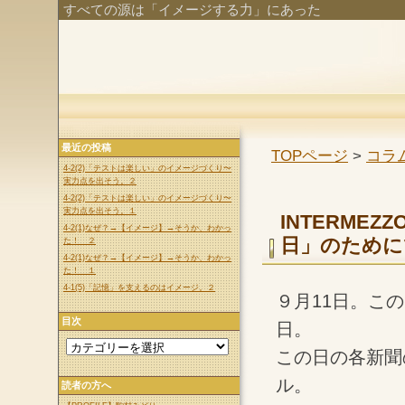
すべての源は「イメージする力」にあった
最近の投稿
TOPページ
>
コラム
4-2(2)「テストは楽しい」のイメージづくり〜
実力点を出そう。２
4-2(2)「テストは楽しい」のイメージづくり〜
実力点を出そう。１
INTERME
4-2(1)なぜ？→【イメージ】→そうか、わかっ
日」のために
た！ ２
4-2(1)なぜ？→【イメージ】→そうか、わかっ
た！ １
4-1(5)「記憶」を支えるのはイメージ。２
９月11日。こ
目次
日。
この日の各新聞
ル。
読者の方へ