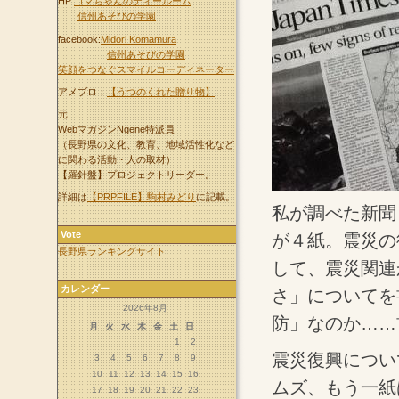
HP:
コマちゃんのティールーム
信州あそびの学園
facebook:
Midori Komamura
信州あそびの学園
笑顔をつなぐスマイルコーディネーター
アメブロ：
【うつのくれた贈り物】
元
WebマガジンNgene特派員
（長野県の文化、教育、地域活性化など
に関わる活動・人の取材）
【羅針盤】プロジェクトリーダー。
詳細は
【PRPFILE】駒村みどり
に記載。
私が調べた新聞
Vote
が４紙。震災の
長野県ランキングサイト
して、震災関連
カレンダー
さ」についてを
2026年8月
防」なのか……
月
火
水
木
金
土
日
1
2
震災復興につい
3
4
5
6
7
8
9
10
11
12
13
14
15
16
ムズ、もう一紙
17
18
19
20
21
22
23