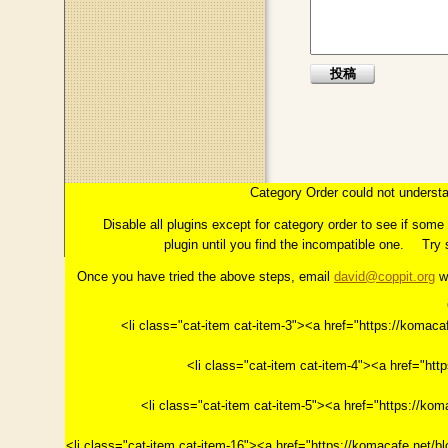
このページのトップへ
コラム：INTERMEZZO
はじめに
Category Order could not understa
第１章「イメージ」とは
っこの上に花開く"今"。
第
Disable all plugins except for category order to see if som
plugin until you find the incompatible one.
Try 
Once you have tried the above steps, email
david@coppit.org
wi
<li class="cat-item cat-item-3"><a href="https://k
<li class="cat-item cat-item-4"><a href="h
<li class="cat-item cat-item-5"><a href="https
<li class="cat-item cat-item-16"><a href="https://ko