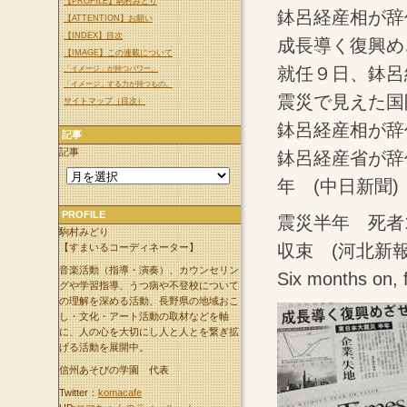
【PROFILE】駒村みどり
鉢呂経産相が辞
【ATTENTION】お願い
【INDEX】目次
成長導く復興め
【IMAGE】この連載について
就任９日、鉢呂
「イメージ」が持つパワー。
「イメージ」する力が持つもの。
震災で見えた国
サイトマップ（目次）
鉢呂経産相が辞
記事
記事
鉢呂経産省が辞
年 (中日新聞)
PROFILE
震災半年 死者1
駒村みどり
収束 (河北新
【すまいるコーディネーター】
音楽活動（指導・演奏）、カウンセリン
Six months on,
グや学習指導、うつ病や不登校について
の理解を深める活動、長野県の地域おこ
し・文化・アート活動の取材などを軸
に、人の心を大切にし人と人とを繋ぎ拡
げる活動を展開中。
信州あそびの学園 代表
Twitter：
komacafe