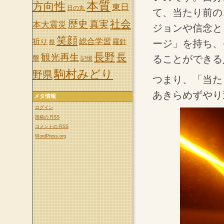
本質
方向性
東日
日の丸
て、当たり前の
社会
歴史
真実
本大震災
ジョンや信念と
笑顔
祈り
総合学習
羅針
ージ」を持ち、
祭
長野
長
観光再生
ることができる
盤
記憶
駒村みどり
野県
つまり、「当た
あきらめずやり
メタ情報
ログイン
投稿の
RSS
コメントの
RSS
WordPress.org