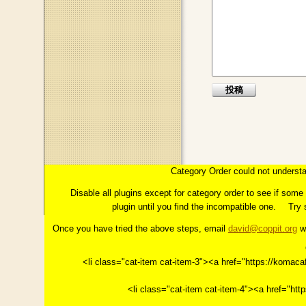
このページのトップへ
コラム：INTERMEZZO
はじめに
Category Order could not understa
第１章「イメージ」とは
っこの上に花開く"今"。
第
Disable all plugins except for category order to see if som
plugin until you find the incompatible one.
Try 
Once you have tried the above steps, email
david@coppit.org
wi
<li class="cat-item cat-item-3"><a href="https://k
<li class="cat-item cat-item-4"><a href="h