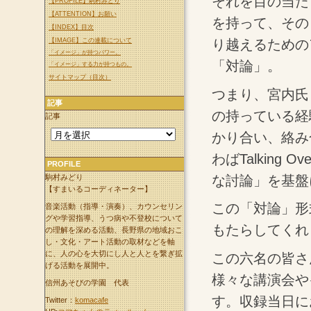
それを目の当た
【PROFILE】駒村みどり
【ATTENTION】お願い
を持って、その
【INDEX】目次
【IMAGE】この連載について
り越えるための
「イメージ」が持つパワー。
「対論」。
「イメージ」する力が持つもの。
サイトマップ（目次）
つまり、宮内氏
記事
の持っている経
記事
かり合い、絡み
わばTalkin
PROFILE
な討論」を基盤
駒村みどり
【すまいるコーディネーター】
この「対論」形
音楽活動（指導・演奏）、カウンセリン
グや学習指導、うつ病や不登校について
もたらしてくれ
の理解を深める活動、長野県の地域おこ
し・文化・アート活動の取材などを軸
に、人の心を大切にし人と人とを繋ぎ拡
この六名の皆さ
げる活動を展開中。
様々な講演会や
信州あそびの学園 代表
す。収録当日に
Twitter：
komacafe