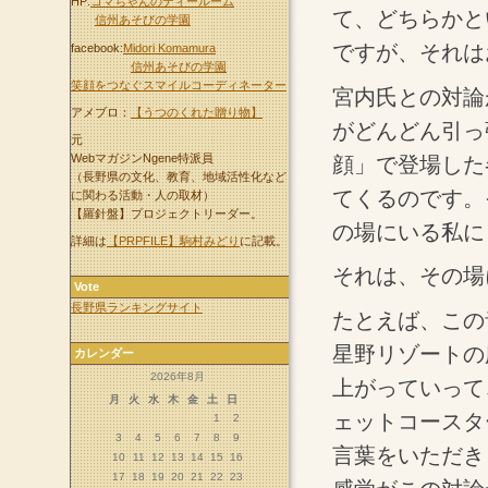
HP:
コマちゃんのティールーム
て、どちらかと
信州あそびの学園
ですが、それは
facebook:
Midori Komamura
信州あそびの学園
笑顔をつなぐスマイルコーディネーター
宮内氏との対論
アメブロ：
【うつのくれた贈り物】
がどんどん引っ
元
WebマガジンNgene特派員
顔」で登場した
（長野県の文化、教育、地域活性化など
てくるのです。
に関わる活動・人の取材）
【羅針盤】プロジェクトリーダー。
の場にいる私に
詳細は
【PRPFILE】駒村みどり
に記載。
それは、その場
Vote
長野県ランキングサイト
たとえば、この
星野リゾートの
カレンダー
2026年8月
上がっていって
月
火
水
木
金
土
日
ェットコースタ
1
2
3
4
5
6
7
8
9
言葉をいただき
10
11
12
13
14
15
16
17
18
19
20
21
22
23