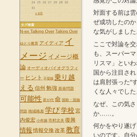
感覚がこの対論
24
25
26
27
28
29
30
31
対面する前は雲
« 9月
ぜ成功したのか
タグ検索
な気がしました
N-ex Talking Over
Talking Over
イ
アイディア
ここで対論を交
ゆとり教育
も、スーパーマ
メージ
イメージ概
リスマ」といわ
論
オーディオバイオグラフィ
国から注目され
乗り越
ヒント
ー
不登校
は肩肘張った“
える
信州
勉強
原発問題
くな人々でした
可能性
命
君が代
国歌・国旗
なぜ、この気さ
学び
学校
宮
地域格差
問題
か……。
内俊宏
復興
市村次夫
小布施
何かをやり遂げ
教育
情報
情報交換
改革
いのです。自分