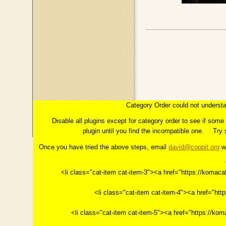
このページのトップへ
コラム：INTERMEZZO
はじめに
Category Order could not understa
第１章「イメージ」とは
っこの上に花開く"今"。
第
Disable all plugins except for category order to see if som
plugin until you find the incompatible one.
Try 
Once you have tried the above steps, email
david@coppit.org
wi
<li class="cat-item cat-item-3"><a href="https://k
<li class="cat-item cat-item-4"><a href="h
<li class="cat-item cat-item-5"><a href="https