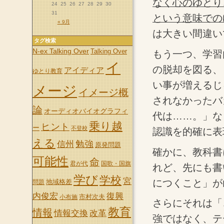
なく心のゆとり
24
25
26
27
28
29
30
31
という意味での
« 9月
は大きい間違い
タグ検索
N-ex Talking Over
Talking Over
もう一つ、学習
イ
の脱却を図る、
アイディア
ゆとり教育
い事が増えるじ
メージ
イメージ概
されなかったバ
論
オーディオバイオグラフィ
代は……。」な
乗り越
ヒント
ー
不登校
認識を的確に表
える
信州
勉強
原発問題
確かに、教科書
可能性
命
君が代
国歌・国旗
れど、先にも書
学び
学校
宮
につくこと」が
地域格差
問題
内俊宏
復興
市村次夫
小布施
さらにそれは「
教育
情報
情報交換
改革
強ではなく、テ