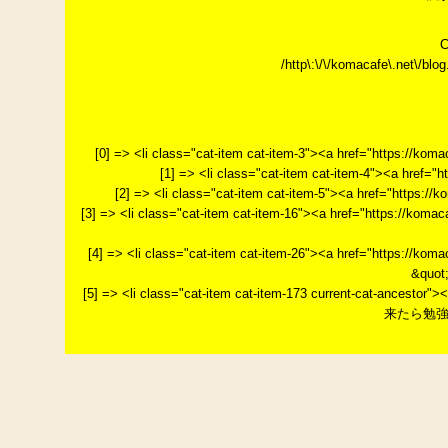
C
/http\:\/\/komacafe\.net\/blog.
[0] => <li class="cat-item cat-item-3"><a href="https://k
[1] => <li class="cat-item cat-item-4"><a href="
[2] => <li class="cat-item cat-item-5"><a href="http
[3] => <li class="cat-item cat-item-16"><a href="http
[4] => <li class="cat-item cat-item-26"><a href="htt
&quot
[5] => <li class="cat-item cat-item-173 current-cat-ancest
来たら勉強が