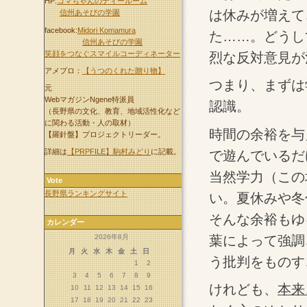
HP:
コマちゃんのティールーム
は休みが増えて
信州あそびの学園
facebook:
Midori Komamura
た……。どうし
信州あそびの学園
笑顔をつなぐスマイルコーディネーター
烈な反対意見が
アメブロ：
【うつのくれた贈り物】
つまり、まずは
元
WebマガジンNgene特派員
認識。
（長野県の文化、教育、地域活性化など
に関わる活動・人の取材）
時間の余裕を与
【羅針盤】プロジェクトリーダー。
詳細は
【PRPFILE】駒村みどり
に記載。
で遊んでいるだ
当然学力（この
Vote
長野県ランキングサイト
い。夏休みや冬
そんな余裕もゆ
カレンダー
葉によって強調
2026年8月
月
火
水
木
金
土
日
う批判をものす
1
2
3
4
5
6
7
8
9
けれども、
本来
10
11
12
13
14
15
16
17
18
19
20
21
22
23