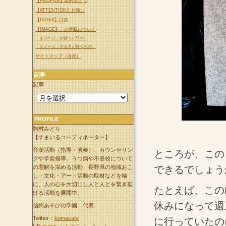
【PROFILE】駒村みどり
【ATTENTION】お願い
【INDEX】目次
【IMAGE】この連載について
「イメージ」が持つパワー。
「イメージ」する力が持つもの。
サイトマップ（目次）
記事
記事
PROFILE
駒村みどり
【すまいるコーディネーター】
音楽活動（指導・演奏）、カウンセリン
ところが、この
グや学習指導、うつ病や不登校について
できるでしょう
の理解を深める活動、長野県の地域おこ
し・文化・アート活動の取材などを軸
に、人の心を大切にし人と人とを繋ぎ拡
たとえば、この
げる活動を展開中。
休みになって週
信州あそびの学園 代表
Twitter：
komacafe
に行っていたの