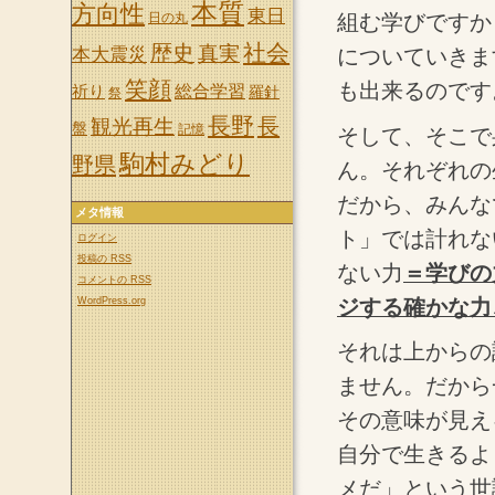
本質
方向性
東日
組む学びですか
日の丸
社会
歴史
真実
についていきま
本大震災
笑顔
も出来るのです
祈り
総合学習
羅針
祭
長野
長
観光再生
盤
記憶
そして、そこで
駒村みどり
野県
ん。それぞれの
だから、みんな
メタ情報
ト」では計れな
ログイン
投稿の
RSS
ない力
＝学びの
コメントの
RSS
ジする確かな力
WordPress.org
それは上からの
ません。だから
その意味が見え
自分で生きるよ
メだ」という世