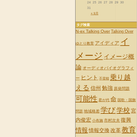
24
25
26
27
28
29
30
31
« 9月
タグ検索
N-ex Talking Over
Talking Over
イ
アイディア
ゆとり教育
メージ
イメージ概
論
オーディオバイオグラフィ
乗り越
ヒント
ー
不登校
える
信州
勉強
原発問題
可能性
命
君が代
国歌・国旗
学び
学校
宮
地域格差
問題
内俊宏
復興
市村次夫
小布施
教育
情報
情報交換
改革