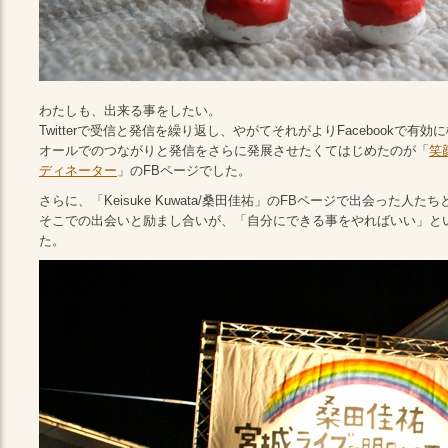
わたしも、出来る事をしたい。
Twitterで受信と発信を繰り返し、やがてそれがよりFacebookで有
オールでのつながりと発信をさらに発展させたくてはじめたのが「
笑
ディネーター
」のFBページでした。
さらに、「Keisuke Kuwata/桑田佳祐」のFBページで出会った人た
そこでの出会いと励まし合いが、「自分にできる事をやればいい」と
た。