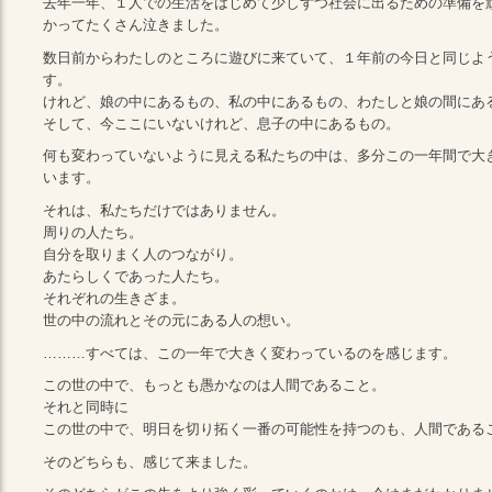
去年一年、１人での生活をはじめて少しずつ社会に出るための準備を
かってたくさん泣きました。
数日前からわたしのところに遊びに来ていて、１年前の今日と同じよ
す。
けれど、娘の中にあるもの、私の中にあるもの、わたしと娘の間にあ
そして、今ここにいないけれど、息子の中にあるもの。
何も変わっていないように見える私たちの中は、多分この一年間で大
います。
それは、私たちだけではありません。
周りの人たち。
自分を取りまく人のつながり。
あたらしくであった人たち。
それぞれの生きざま。
世の中の流れとその元にある人の想い。
………すべては、この一年で大きく変わっているのを感じます。
この世の中で、もっとも愚かなのは人間であること。
それと同時に
この世の中で、明日を切り拓く一番の可能性を持つのも、人間である
そのどちらも、感じて来ました。