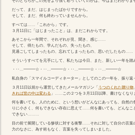
そのどちらがこの先をより強く彩っていくのかは、今はまだわかりま
だって、まだ、はじまったばかりですから。
そして、まだ、何も終わっていませんから。
すべては……「これから」です。
３月11日に「はじまったこと」は、まだこれからです。
あそこから一年間で、それぞれが見、聞き、感じ……
そして、得たもの、学んだもの、失ったもの、
見過ごしてしまったもの、忘れてしまったもの、思いだしたもの……
そういうすべてを元手にして、私たちは今日、また、新しい一年を踏
・‥…━━━☆・‥…━━━☆・‥…━━━☆・‥…━━━☆
私自身の「スマイルコーディネーター」としてのこの一年を、振り返
３月11日以前から運営してきたメールマガジン「
うつのくれた贈り物
きれば世の中は変わる
」……この２つを３月11日以降、書けなくなり
何を書いても、人のために、という想いがどんなにあっても、自然の
りに小さく、何もできない存在に思えて……何を書いても、どんなこ
できない………
目の前で展開している惨状に対する衝撃……それに対して自分の言葉
力のなさに、為す術もなく、言葉を失ってしまいました。