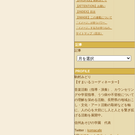
【PROFILE】駒村みどり
【ATTENTION】お願い
【INDEX】目次
【IMAGE】この連載について
「イメージ」が持つパワー。
「イメージ」する力が持つもの。
サイトマップ（目次）
記事
記事
PROFILE
駒村みどり
【すまいるコーディネーター】
音楽活動（指導・演奏）、カウンセリン
グや学習指導、うつ病や不登校について
の理解を深める活動、長野県の地域おこ
し・文化・アート活動の取材などを軸
に、人の心を大切にし人と人とを繋ぎ拡
げる活動を展開中。
信州あそびの学園 代表
Twitter：
komacafe