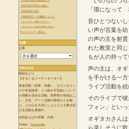
「いのちのつら
【PROFILE】駒村みどり
【ATTENTION】お願い
「環になって 
【INDEX】目次
【IMAGE】この連載について
音ひとつないし
「イメージ」が持つパワー。
「イメージ」する力が持つもの。
い声が言葉を紡
サイトマップ（目次）
の声の主を射貫
記事
れた教室と同じ
記事
もが人の持って
声の主は、オギ
PROFILE
駒村みどり
を手がける一方
【すまいるコーディネーター】
ライブ活動を続
音楽活動（指導・演奏）、カウンセリン
グや学習指導、うつ病や不登校について
の理解を深める活動、長野県の地域おこ
そのライブで彼
し・文化・アート活動の取材などを軸
に、人の心を大切にし人と人とを繋ぎ拡
フォン」といっ
げる活動を展開中。
オギタカさんは
信州あそびの学園 代表
Twitter：
komacafe
ら楽しそうに歌