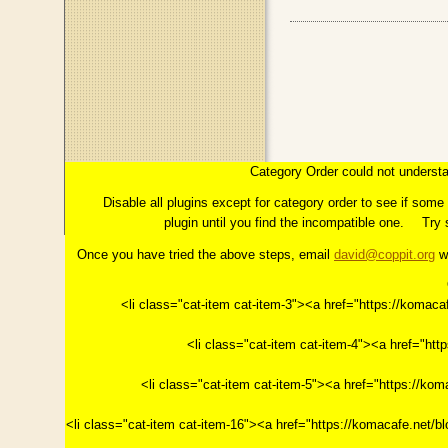
このページのトップへ
コラム：INTERMEZZO
はじめに
Category Order could not understa
第１章「イメージ」とは
っこの上に花開く"今"。
第
Disable all plugins except for category order to see if som
plugin until you find the incompatible one.
Try 
Once you have tried the above steps, email
david@coppit.org
wi
<li class="cat-item cat-item-3"><a href="https://k
<li class="cat-item cat-item-4"><a href="h
<li class="cat-item cat-item-5"><a href="https
<li class="cat-item cat-item-16"><a href="https://ko