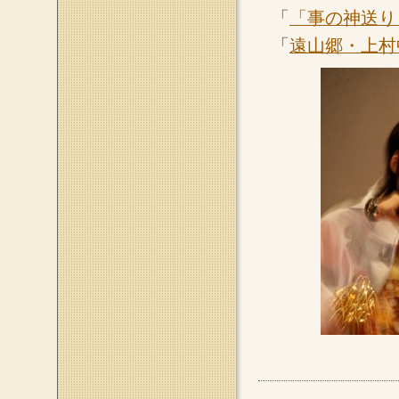
「
「事の神送り
「
遠山郷・上村