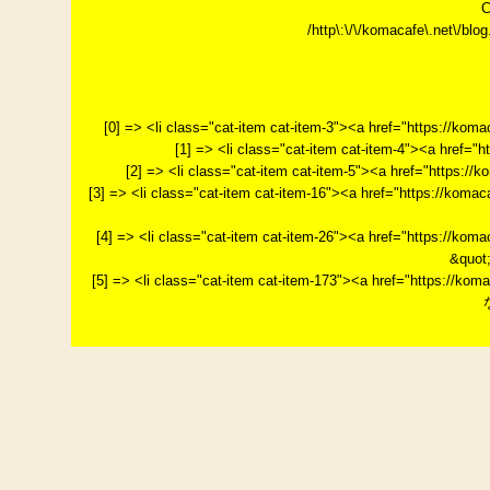
C
/http\:\/\/komacafe\.net\/blog.
[0] => <li class="cat-item cat-item-3"><a href="https://k
[1] => <li class="cat-item cat-item-4"><a href="
[2] => <li class="cat-item cat-item-5"><a href="http
[3] => <li class="cat-item cat-item-16"><a href="http
[4] => <li class="cat-item cat-item-26"><a href="htt
&quot
[5] => <li class="cat-item cat-item-173"><a href="htt