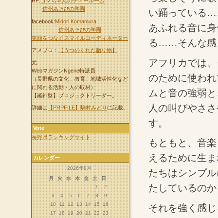
HP:
コマちゃんのティールーム
信州あそびの学園
い踊っている…
facebook:
Midori Komamura
あふれる音に身
信州あそびの学園
笑顔をつなぐスマイルコーディネーター
る……そんな感
アメブロ：
【うつのくれた贈り物】
アフリカでは、
元
WebマガジンNgene特派員
のために使われ
（長野県の文化、教育、地域活性化など
に関わる活動・人の取材）
ムと音の強弱と
【羅針盤】プロジェクトリーダー。
人の叫びやささ
詳細は
【PRPFILE】駒村みどり
に記載。
す。
Vote
長野県ランキングサイト
もともと、音楽
えるために生ま
カレンダー
2026年8月
たちはシンプル
月
火
水
木
金
土
日
たしているのか
1
2
3
4
5
6
7
8
9
10
11
12
13
14
15
16
それを強く感じ
17
18
19
20
21
22
23