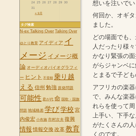
想いを注いでい
24
25
26
27
28
29
30
31
« 9月
何回か、オギタ
ました。
タグ検索
N-ex Talking Over
Talking Over
どの場面でも、
イ
アイディア
ゆとり教育
人だったり様々
メージ
かなり緊張の面
イメージ概
がらジャンベに
論
オーディオバイオグラフィ
とまるで子ども
乗り越
ヒント
ー
不登校
える
アフリカの楽器
信州
勉強
原発問題
で、みんな楽器
可能性
命
君が代
国歌・国旗
れらを使って周
学び
学校
宮
地域格差
問題
上手い、下手な
内俊宏
復興
市村次夫
小布施
がたくさんの人
教育
情報
情報交換
改革
くのです。