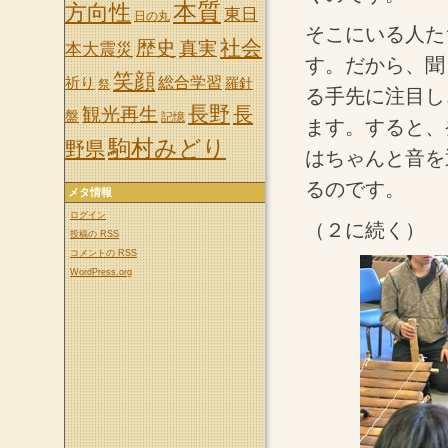
本質
方向性
東日
日の丸
そこにいる人た
社会
歴史
真実
本大震災
す。だから、聞
笑顔
祈り
総合学習
羅針
祭
る手先に注目し
長野
長
観光再生
盤
記憶
ます。すると、
駒村みどり
野県
はちゃんと音を
るのです。
メタ情報
ログイン
（２に続く）
投稿の
RSS
コメントの
RSS
WordPress.org