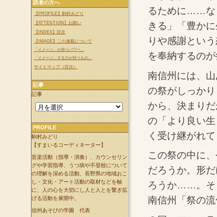
読者の方へ
るために……な
【PROFILE】駒村みどり
【ATTENTION】お願い
きる」「豊かに
【INDEX】目次
りや感謝という
【IMAGE】この連載について
「イメージ」が持つパワー。
を奉納するのが
「イメージ」する力が持つもの。
サイトマップ（目次）
南信州には、山
記事
の祭がしっかり
記事
から、決まりだ
の「より良い生
PROFILE
く受け継がれて
駒村みどり
【すまいるコーディネーター】
この祭の中に、
音楽活動（指導・演奏）、カウンセリン
グや学習指導、うつ病や不登校について
だろうか。形だ
の理解を深める活動、長野県の地域おこ
し・文化・アート活動の取材などを軸
ろうか……。そ
に、人の心を大切にし人と人とを繋ぎ拡
南信州「祭の流
げる活動を展開中。
信州あそびの学園 代表