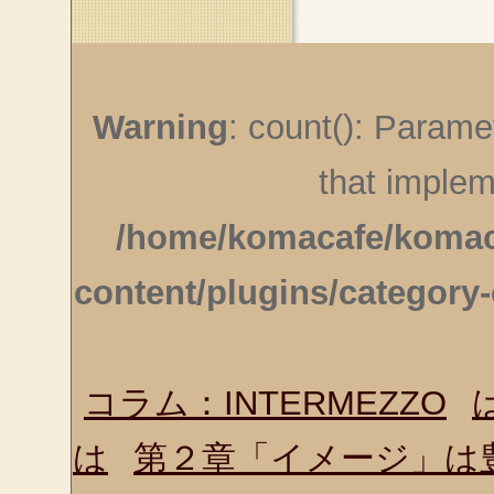
Warning
: count(): Parame
that implem
/home/komacafe/komaca
content/plugins/category-
コラム：INTERMEZZO
は
第２章「イメージ」は