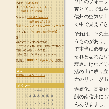
２回のフォーラ
Twitter：
komacafe
HP:
コマちゃんのティールーム
査とそこで出会
信州あそびの学園
信州の空気や土
facebook:
Midori Komamura
信州あそびの学園
く中で見えてき
笑顔をつなぐスマイルコーディネーター
アメブロ：
【うつのくれた贈り物】
それは、その土
元
うものがあり、
WebマガジンNgene特派員
（長野県の文化、教育、地域活性化など
で本当に必要な
に関わる活動・人の取材）
【羅針盤】プロジェクトリーダー。
それを忘れたり
詳細は
【PRPFILE】駒村みどり
に記載。
衰退。けれどそ
活の上に成り立
Vote
長野県ランキングサイト
命のリレーが出
カレンダー
過疎化。高齢化
2026年8月
態の南信州にも
月
火
水
木
金
土
日
1
2
んありますし、
3
4
5
6
7
8
9
10
11
12
13
14
15
16