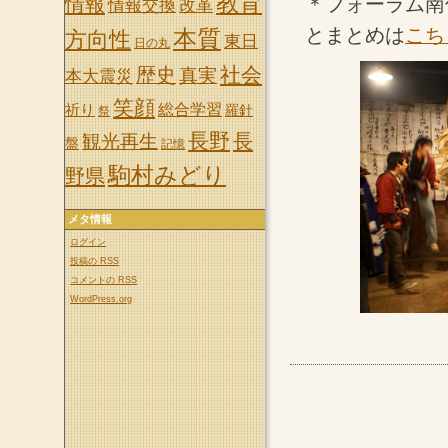
教育
＊フォーラム南
情報
情報交換
改革
とまとめは
こち
本質
方向性
東日
日の丸
社会
歴史
真実
本大震災
笑顔
祈り
総合学習
羅針
祭
長野
長
観光再生
盤
記憶
駒村みどり
野県
メタ情報
ログイン
投稿の
RSS
コメントの
RSS
WordPress.org