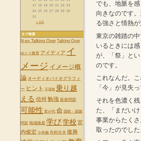
でも、地脈を感
17
18
19
20
21
22
23
24
25
26
27
28
29
30
向きなのです。
31
る強さと情熱が
« 9月
タグ検索
東京の雑踏の中
N-ex Talking Over
Talking Over
いるときには感
イ
アイディア
ゆとり教育
が、「祭」とい
メージ
のです。
イメージ概
これなんだ。こ
論
オーディオバイオグラフィ
「今」が見失っ
乗り越
ヒント
ー
不登校
える
信州
勉強
それを色濃く残
原発問題
可能性
た、「まだいけ
命
君が代
国歌・国旗
事業からたくさ
学び
学校
宮
地域格差
問題
取ったのでした
内俊宏
復興
市村次夫
小布施