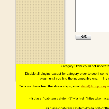
このページのトップへ
コラム：INTERMEZZO
はじめに
Category Order could not understa
第１章「イメージ」とは
っこの上に花開く"今"。
第
Disable all plugins except for category order to see if som
plugin until you find the incompatible one.
Try 
Once you have tried the above steps, email
david@coppit.org
wi
<li class="cat-item cat-item-3"><a href="https://k
<li class="cat-item cat-item-4"><a href="h