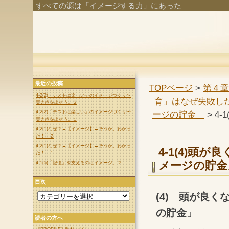
すべての源は「イメージする力」にあった
最近の投稿
TOPページ
>
第４章
4-2(2)「テストは楽しい」のイメージづくり〜
育」はなぜ失敗し
実力点を出そう。２
4-2(2)「テストは楽しい」のイメージづくり〜
ージの貯金」
> 4
実力点を出そう。１
4-2(1)なぜ？→【イメージ】→そうか、わかっ
た！ ２
4-2(1)なぜ？→【イメージ】→そうか、わかっ
4-1(4)頭
た！ １
メージの貯金
4-1(5)「記憶」を支えるのはイメージ。２
目次
(4) 頭が良
の貯金」
読者の方へ