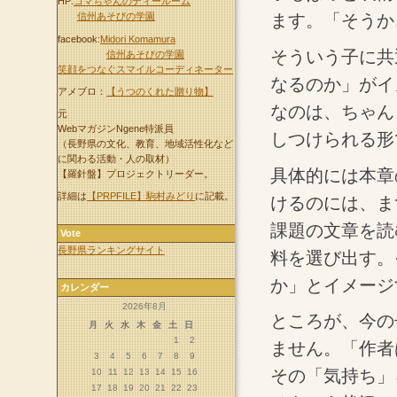
HP:
コマちゃんのティールーム
ます。「そうか
信州あそびの学園
facebook:
Midori Komamura
そういう子に共
信州あそびの学園
笑顔をつなぐスマイルコーディネーター
なるのか」がイ
アメブロ：
【うつのくれた贈り物】
なのは、ちゃん
元
WebマガジンNgene特派員
しつけられる形
（長野県の文化、教育、地域活性化など
に関わる活動・人の取材）
具体的には本章
【羅針盤】プロジェクトリーダー。
詳細は
【PRPFILE】駒村みどり
に記載。
けるのには、ま
課題の文章を読
Vote
長野県ランキングサイト
料を選び出す。
か」とイメージ
カレンダー
2026年8月
ところが、今の
月
火
水
木
金
土
日
1
2
ません。「作者
3
4
5
6
7
8
9
その「気持ち」
10
11
12
13
14
15
16
17
18
19
20
21
22
23