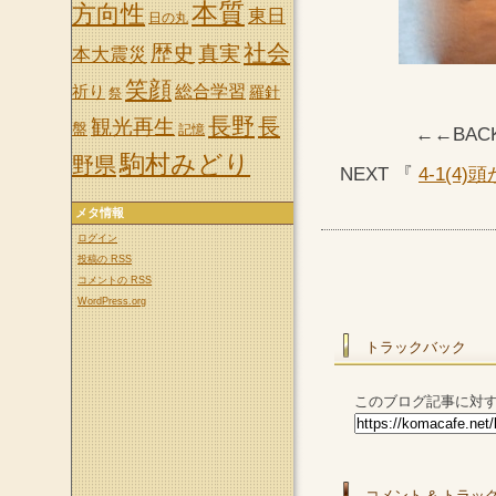
本質
方向性
東日
日の丸
社会
歴史
真実
本大震災
笑顔
祈り
総合学習
羅針
祭
長野
長
観光再生
盤
記憶
←←BAC
駒村みどり
野県
NEXT 『
4-1(
メタ情報
ログイン
投稿の
RSS
コメントの
RSS
WordPress.org
トラックバック
このブログ記事に対す
コメント & トラッ