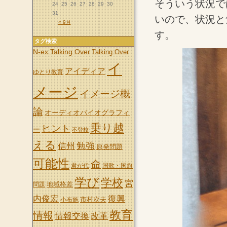
そういう状況で
24
25
26
27
28
29
30
31
いので、状況と
« 9月
す。
タグ検索
N-ex Talking Over
Talking Over
イ
アイディア
ゆとり教育
メージ
イメージ概
論
オーディオバイオグラフィ
乗り越
ヒント
ー
不登校
える
信州
勉強
原発問題
可能性
命
君が代
国歌・国旗
学び
学校
宮
地域格差
問題
内俊宏
復興
市村次夫
小布施
教育
情報
情報交換
改革