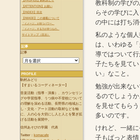
【PROFILE】駒村みどり
教科制の学びの
【ATTENTION】お願い
らその学びに入
【INDEX】目次
【IMAGE】この連載について
の中には打ち消
「イメージ」が持つパワー。
「イメージ」する力が持つもの。
私のような個人
サイトマップ（目次）
は、いわゆる「
記事
記事
導ではついて行
子たちを見てい
い」なこと。
PROFILE
駒村みどり
勉強が出来ない
【すまいるコーディネーター】
音楽活動（指導・演奏）、カウンセリン
るのでしょうか
グや学習指導、うつ病や不登校について
の理解を深める活動、長野県の地域おこ
を見せてもらう
し・文化・アート活動の取材などを軸
多いのです。
に、人の心を大切にし人と人とを繋ぎ拡
げる活動を展開中。
けれど、一緒に
信州あそびの学園 代表
Twitter：
komacafe
子もぱっと表情