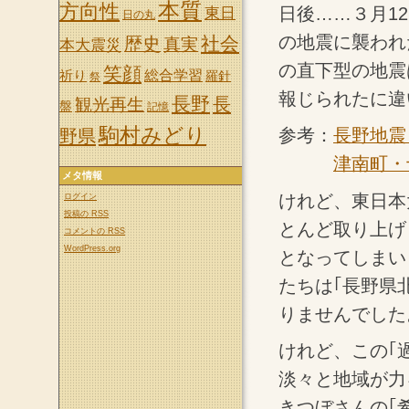
本質
方向性
日後……３月12
東日
日の丸
の地震に襲われ
社会
歴史
真実
本大震災
の直下型の地震
笑顔
祈り
総合学習
羅針
祭
報じられたに違
長野
長
観光再生
盤
記憶
駒村みどり
参考：
長野地震
野県
津南町・
メタ情報
けれど、東日本
ログイン
投稿の
RSS
とんど取り上げ
コメントの
RSS
WordPress.org
となってしまい
たちは｢長野県
りませんでした
けれど、この｢
淡々と地域が力
きつぼさんの｢