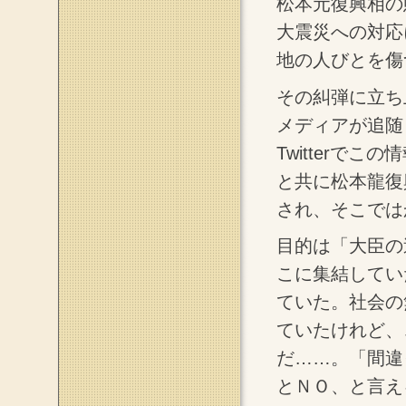
松本元復興相の
大震災への対応
地の人びとを傷
その糾弾に立ち
メディアが追随
Twitterでこ
と共に松本龍復興
され、そこでは
目的は「大臣の
こに集結してい
ていた。社会の
ていたけれど、
だ……。「間違
とＮＯ、と言え