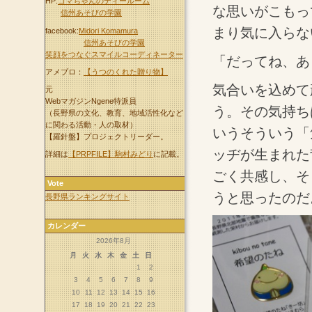
HP:
コマちゃんのティールーム
な思いがこもっ
信州あそびの学園
まり気に入らな
facebook:
Midori Komamura
信州あそびの学園
笑顔をつなぐスマイルコーディネーター
「だってね、あ
アメブロ：
【うつのくれた贈り物】
気合いを込めて
元
WebマガジンNgene特派員
う。その気持ち
（長野県の文化、教育、地域活性化など
に関わる活動・人の取材）
いうそういう「
【羅針盤】プロジェクトリーダー。
ッヂが生まれた
詳細は
【PRPFILE】駒村みどり
に記載。
ごく共感し、そ
Vote
うと思ったのだ
長野県ランキングサイト
カレンダー
2026年8月
月
火
水
木
金
土
日
1
2
3
4
5
6
7
8
9
10
11
12
13
14
15
16
17
18
19
20
21
22
23