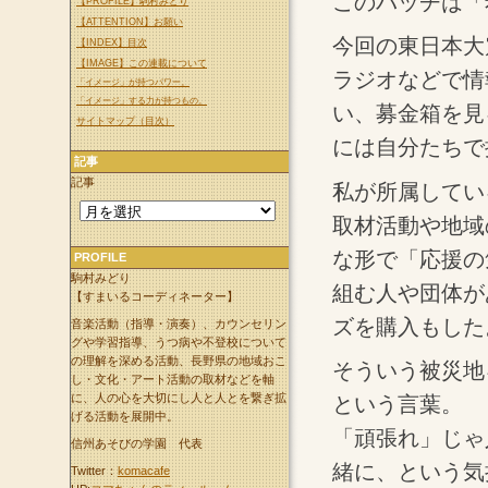
このバッヂは「
【PROFILE】駒村みどり
【ATTENTION】お願い
今回の東日本大
【INDEX】目次
【IMAGE】この連載について
ラジオなどで情
「イメージ」が持つパワー。
「イメージ」する力が持つもの。
い、募金箱を見
サイトマップ（目次）
には自分たちで
記事
記事
私が所属してい
取材活動や地域
な形で「応援の
PROFILE
駒村みどり
組む人や団体が
【すまいるコーディネーター】
ズを購入もした
音楽活動（指導・演奏）、カウンセリン
グや学習指導、うつ病や不登校について
の理解を深める活動、長野県の地域おこ
そういう被災地
し・文化・アート活動の取材などを軸
に、人の心を大切にし人と人とを繋ぎ拡
という言葉。
げる活動を展開中。
「頑張れ」じゃ
信州あそびの学園 代表
緒に、という気
Twitter：
komacafe