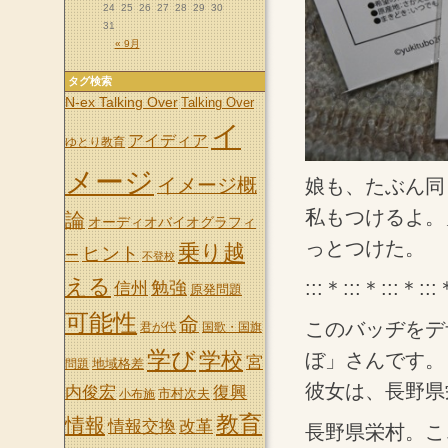
24
25
26
27
28
29
30
31
« 9月
タグ検索
N-ex Talking Over
Talking Over
イ
アイディア
ゆとり教育
メージ
イメージ概
娘も、たぶん同
私もつけるよ。
論
オーディオバイオグラフィ
っとつけた。
乗り越
ヒント
ー
不登校
える
:::＊:::＊:::＊:::
信州
勉強
原発問題
可能性
命
このバッヂをデ
君が代
国歌・国旗
学び
学校
ぼ」さんです。
宮
地域格差
問題
彼女は、長野県
内俊宏
復興
市村次夫
小布施
教育
情報
情報交換
改革
長野県栄村。こ