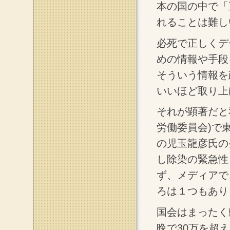
本の国の中で「
れることは難し
必死で正しくデ
めの情報や手段
そういう情報を
いいほど取り上
それが顕著だと
労働委員会)で
の児玉龍彦氏の
し除染の緊急性
ず、メディアで
ろは１つもあり
国会はまったく動
晩で30万を超