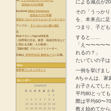
HP:
コマちゃんのティールーム
による減点が2
信州あそびの学園
その「うっかり
facebook:
Midori Komamura
信州あそびの学園
を、本来点に足
笑顔をつなぐスマイルコーディネーター
アメブロ：
【うつのくれた贈り物】
つまり、子ども
元
WebマガジンNgene特派員
すると……
（長野県の文化、教育、地域活性化など
「え〜〜〜〜〜
に関わる活動・人の取材）
【羅針盤】プロジェクトリーダー。
れるの？」
詳細は
【PRPFILE】駒村みどり
に記載。
たいていの子は
Vote
一例を挙げまし
長野県ランキングサイト
Aちゃんは、家
カレンダー
お子さんでした
2026年8月
月
火
水
木
金
土
日
平均80とって
1
2
3
4
5
6
7
8
9
際は平均60〜
10
11
12
13
14
15
16
教え始めてから
17
18
19
20
21
22
23