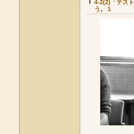
4-2(2)「
う。１