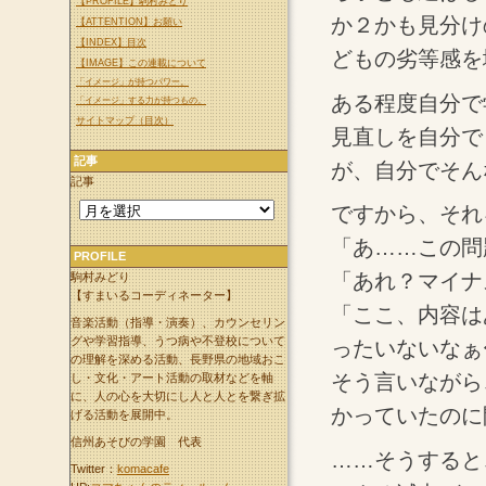
【PROFILE】駒村みどり
か２かも見分け
【ATTENTION】お願い
【INDEX】目次
どもの劣等感を
【IMAGE】この連載について
「イメージ」が持つパワー。
ある程度自分で
「イメージ」する力が持つもの。
サイトマップ（目次）
見直しを自分で
記事
が、自分でそん
記事
ですから、それ
「あ……この問
PROFILE
「あれ？マイナ
駒村みどり
【すまいるコーディネーター】
「ここ、内容は
音楽活動（指導・演奏）、カウンセリン
グや学習指導、うつ病や不登校について
ったいないなぁ
の理解を深める活動、長野県の地域おこ
そう言いながら
し・文化・アート活動の取材などを軸
に、人の心を大切にし人と人とを繋ぎ拡
かっていたのに
げる活動を展開中。
信州あそびの学園 代表
……そうすると
Twitter：
komacafe