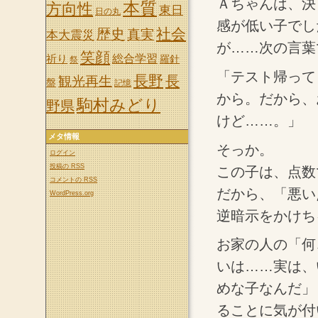
Ａちゃんは、決
本質
方向性
東日
日の丸
感が低い子でし
社会
歴史
真実
本大震災
が……次の言葉
笑顔
祈り
総合学習
羅針
祭
「テスト帰って
長野
長
観光再生
盤
記憶
から。だから、
駒村みどり
野県
けど……。」
メタ情報
そっか。
ログイン
投稿の
RSS
この子は、点数
コメントの
RSS
だから、「悪い
WordPress.org
逆暗示をかけち
お家の人の「何
いは……実は、
めな子なんだ」
ることに気が付