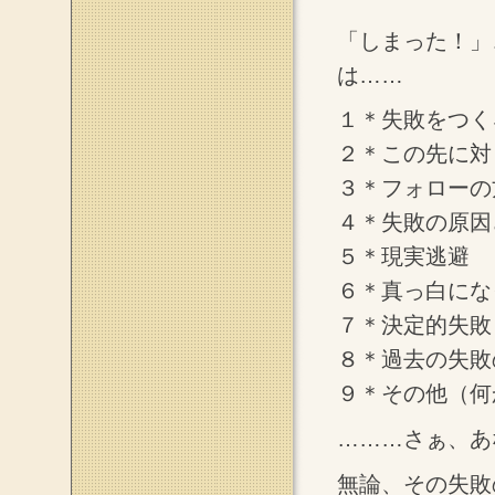
「しまった！」
は……
１＊失敗をつく
２＊この先に対
３＊フォローの
４＊失敗の原因
５＊現実逃避
６＊真っ白にな
７＊決定的失敗
８＊過去の失敗
９＊その他（何
………さぁ、あ
無論、その失敗