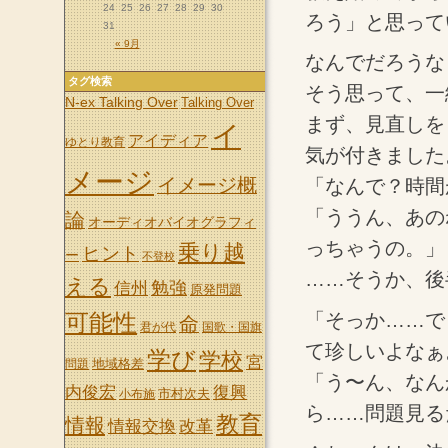
24
25
26
27
28
29
30
ろう」と思って
31
« 9月
なんでだろうな
タグ検索
そう思って、一
N-ex Talking Over
Talking Over
まず、見直しを
イ
アイディア
ゆとり教育
気が付きました
メージ
イメージ概
「なんで？時間
「ううん、あの
論
オーディオバイオグラフィ
っちゃうの。」
乗り越
ヒント
ー
不登校
……そうか、後
える
信州
勉強
原発問題
「そっか……で
可能性
命
君が代
国歌・国旗
て珍しいよなぁ
学び
学校
宮
地域格差
問題
「う〜ん、なん
内俊宏
復興
市村次夫
小布施
ら……問題見る
教育
情報
情報交換
改革