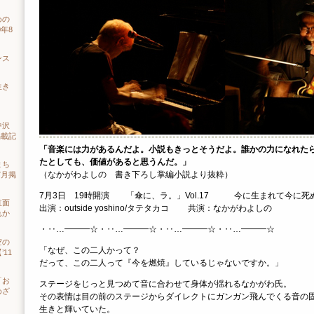
めの
年8
ンス
生き
）
中沢
掲載記
「音楽には力があるんだよ。小説もきっとそうだよ。誰かの力になれた
たとしても、価値があると思うんだ。」
まち
（なかがわよしの 書き下ろし掌編小説より抜粋）
7月掲
7月3日 19時開演 「傘に、ラ。」Vol.17 今に生まれて今に死
直面
出演：outside yoshino/タテタカコ 共演：なかがわよしの
れか
・‥…━━━☆・‥…━━━☆・‥…━━━☆・‥…━━━☆
空の
「なぜ、この二人かって？
11
だって、この二人って『今を燃焼』しているじゃないですか。」
「お
ステージをじっと見つめて音に合わせて身体が揺れるなかがわ氏。
めざ
その表情は目の前のステージからダイレクトにガンガン飛んでくる音の
生きと輝いていた。