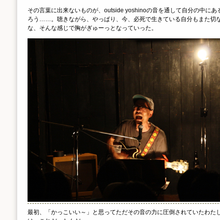
その言葉に出来ないものが、outside yoshinoの音を通して自分の中
ろう……。聴きながら、やっぱり、今、必死で生きている自分もまた切
な、そんな感じで胸がぎゅーっとなっていった。
最初、「かっこいい～」と思ってただその音の力に圧倒されていたわた