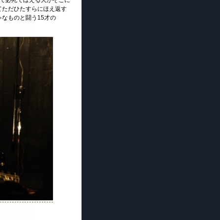
して必死でほえる犬がそこに
てただひたすらにほえ返す
なものと闘う15才の