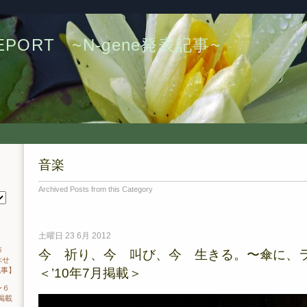
PORT ~N-gene発表記事~
音楽
Archived Posts from this Category
土曜日 23 6月 2012
布
今 祈り、今 叫び、今 生きる。〜傘に、
ぶせ
＜’10年7月掲載＞
記事】
〜６
掲載