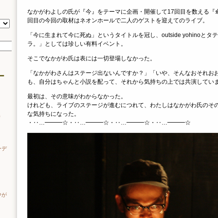
なかがわよしの氏が『今』をテーマに企画・開催して17回目を数える『
回目の今回の取材はネオンホールで二人のゲストを迎えてのライブ。
「今に生まれて今に死ぬ」というタイトルを冠し、outside yohinoと
ラ。」としては珍しい有料イベント。
そこでなかがわ氏は表には一切登場しなかった。
「なかがわさんはステージ出ないんですか？」「いや、そんなおそれお
ー
も、自分はちゃんと小説を配って、それから気持ちの上では共演してい
最初は、その意味がわからなかった。
けれども、ライブのステージが進むにつれて、わたしはなかがわ氏のそ
な気持ちになった。
り
・‥…━━━☆・‥…━━━☆・‥…━━━☆・‥…━━━☆
ーデ
中が