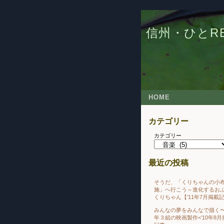
信州・ひとRE
HOME
カテゴリー
カテゴリー
最近の投稿
そうだ、「くりちゃんの小
施」へ行こう～進化するお
くりちゃん【’11年7月掲載
みんなの夢をみんなで描く
年３組の映画製作<’10年8月