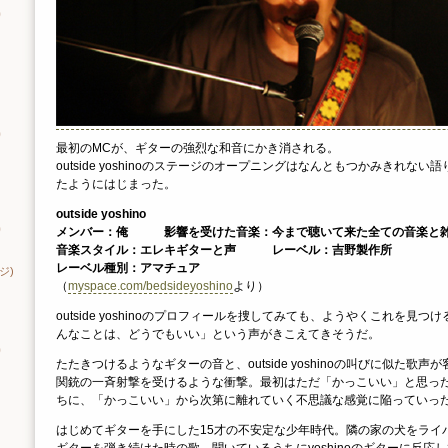
り
り
最初のMCが、ギターの強烈な和音にかき消される。
outside yoshinoのステージのオープニングはなんともつかみきれな
たようにはじまった。
outside yoshino
り
メンバー：俺 影響を受けた音楽：今まで聴いて来た全ての音楽と
音楽スタイル：エレキギターと声 レーベル：吉野製作所
レーベル種別：アマチュア
ジ)
（
myspace.com/bedsideyoshino
より）
outside yoshinoのプロフィールを捜してみても、ようやくこれを見
んなことは、どうでもいい」という声がきこえてきそうだ。
り
たたきつけるようなギターの音と、outside yoshinoの叫びに似た歌
関銃の一斉射撃を受けるような衝撃。最初はただ「かっこいい」と思っ
ちに、「かっこいい」から次第に離れていく不思議な感覚に陥っていっ
はじめてギターを手にした15才の不安定な少年時代。隣の家の犬をライ