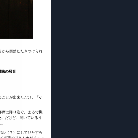
い語りから突然たたきつけられ
雑踏の騒音
つけることが出来ただけ。「そ
声が客席に降り注ぐ。まるで機
た。だけど、聞いているう
た。
バル（？）にしてひたすら