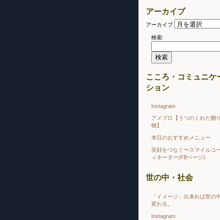
アーカイブ
アーカイブ
検索:
こころ・コミュニケ
ション
Instagram
アメブロ【うつのくれた贈
物】
本日のおすすめメニュー
笑顔をつなぐ〜スマイルコ
ィネーター(FBページ)
世の中・社会
「イメージ」出来れば世の
変わる。
Instagram