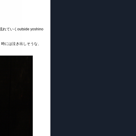
outside yoshino
、時には泣き出しそうな、