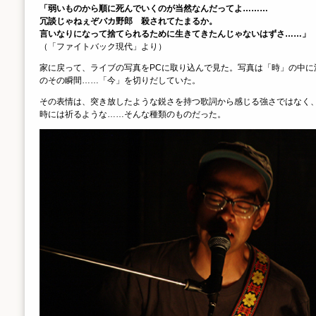
「弱いものから順に死んでいくのが当然なんだってよ………
冗談じゃねぇぞバカ野郎 殺されてたまるか。
言いなりになって捨てられるために生きてきたんじゃないはずさ……」
（「ファイトバック現代」より）
家に戻って、ライブの写真をPCに取り込んで見た。写真は「時」の中に流れていく
のその瞬間……「今」を切りだしていた。
その表情は、突き放したような鋭さを持つ歌詞から感じる強さではなく
時には祈るような……そんな種類のものだった。