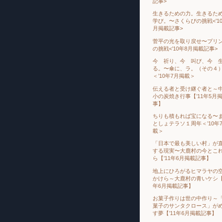
記事>
生きるための力。生きるた
学び。〜さくらびの挑戦<’10
月掲載記事>
菅平の光を取り戻せ〜プリ
の挑戦<’10年8月掲載記事>
今 祈り、今 叫び、今 
る。〜傘に、ラ。（その４
＜’10年7月掲載＞
伝える者と受け継ぐ者と～
小の炭焼き行事【’11年5月
事】
ちりも積もれば宝になる〜
としょテラソ１周年＜’10年
載＞
「日本で最も美しい村」が
する現実〜大鹿村の今とこ
ら【’11年6月掲載記事】
地上にひろがるヒマラヤの
かけら～大鹿村の青いケシ【’
年6月掲載記事】
お菓子作りは世の中作り～
菓子のサンタクロース」が
す夢【’11年6月掲載記事】