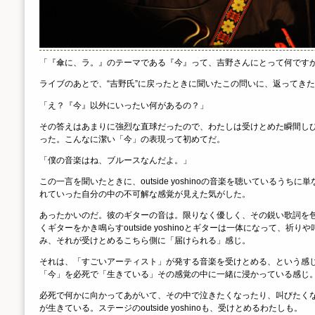
「『傘に、ラ。』のテーマである『今』って、吉野さんにとって何です
ライブのあとで、“吉野氏”に戻ったときに聞いたこの問いに、返ってき
「え？『今』以外にいったい何があるの？」
その答えはあまりに強烈な直球だったので、わたしは受けとめた瞬間し
った。こんなに潔い「今」の表現って初めてだ。
「僕の音楽はね、ブルースなんだよ。」
この一言を聞いたときに、outside yoshinoの音楽を聴いているうち
れていった自分の中の不可解な感覚が見えた気がした。
あったかいのだ。彼のギターの音は。限りなく優しく、その鋭い歌詞を
くギターをかき鳴らすoutside yoshinoとギターは一体になって、祈
み、それが受けとめるこちら側に「届けられる」感じ。
それは、「すごいアーティスト」が発する音楽を受けとめる、という感
「今」を必死で「生きている」その感覚の中に一緒に浸かっている感じ
必死で何かに向かってあがいて、その中で泣きたくなったり、叫びたく
が生きている。ステージのoutside yoshinoも、受けとめるわたしも。