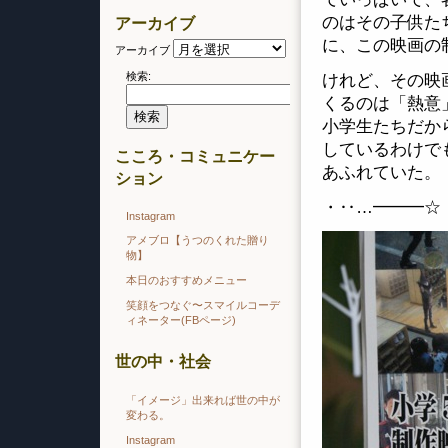
のはその子供た
アーカイブ
に、この映画の
アーカイブ
検索:
けれど、その映
くるのは「熱意
小学生たちだか
しているわけで
こころ・コミュニケー
あふれていた。
ション
・‥…━━━☆
Instagram
アメブロ【うつのくれた贈り
物】
本日のおすすめメニュー
笑顔をつなぐ〜スマイルコーデ
ィネーター(FBページ)
世の中・社会
「イメージ」出来れば世の中が
変わる。
Instagram