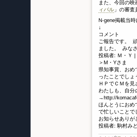
また、今回の映
ィバル
」の審査
N-gene掲載
↓
コメント
ご報告です。 
ました。 みな
投稿者: Ｍ・Ｙ | 
＞M・Yさま
県知事賞、おめ
ったことでしょ
ＨＰでＣＭを見
わたしも、自分
→http://komacafe
ほんとうにおめ
で忙しいことで
お知らせありが
投稿者: 駒村みどり 