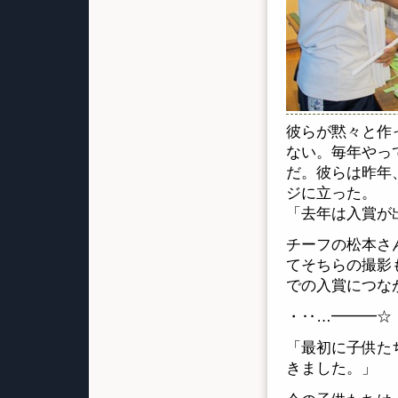
彼らが黙々と作
ない。毎年やっ
だ。彼らは昨年
ジに立った。
「去年は入賞が
チーフの松本さ
てそちらの撮影
での入賞につな
・‥…━━━☆
「最初に子供た
きました。」