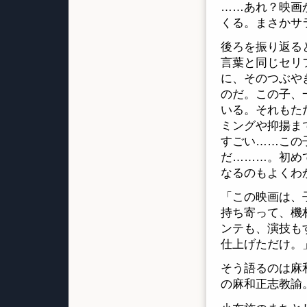
……あれ？映画
くる。まさかサ
後ろを振り返る
言葉と同じセリ
に、そのつぶや
のだ。この子、
いる。それもた
ミングや抑揚ま
すごい……この
だ………。初め
なるのもよくわ
「この映画は、
持ち寄って、機
ンテも、演技も
仕上げただけ。
そう語るのは麻
の麻和正志教諭