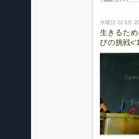
admin
|
アート
,
ここ
水曜日 22 8月 20
生きるため
びの挑戦<’