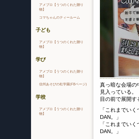
アメブロ【うつのくれた贈り
物】
コマちゃんのティールーム
子ども
アメブロ【うつのくれた贈り
物】
学び
アメブロ【うつのくれた贈り
物】
真っ暗な会場の
信州あそびの杜学園(FBページ)
見入っている。
学校
目の前で展開す
アメブロ【うつのくれた贈り
「これまでいく
物】
DAN。」
「これまでいく
DAN。」