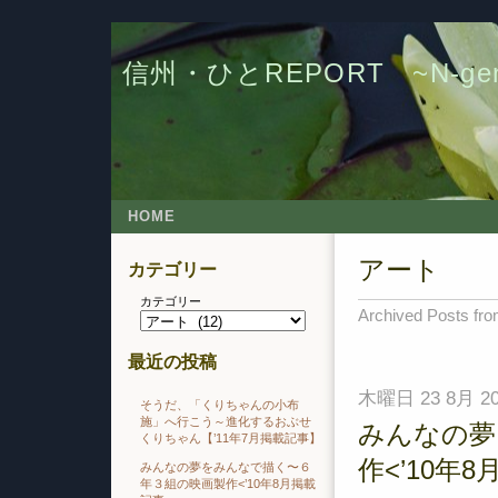
信州・ひとREPORT ~N-g
HOME
アート
カテゴリー
カテゴリー
Archived Posts fro
最近の投稿
木曜日 23 8月 20
そうだ、「くりちゃんの小布
施」へ行こう～進化するおぶせ
みんなの夢
くりちゃん【’11年7月掲載記事】
作<’10年
みんなの夢をみんなで描く〜６
年３組の映画製作<’10年8月掲載