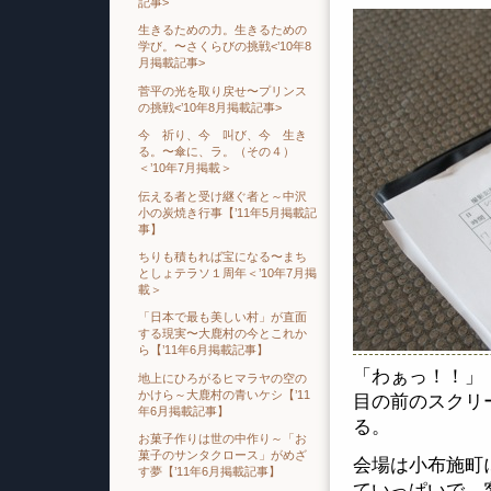
記事>
生きるための力。生きるための
学び。〜さくらびの挑戦<’10年8
月掲載記事>
菅平の光を取り戻せ〜プリンス
の挑戦<’10年8月掲載記事>
今 祈り、今 叫び、今 生き
る。〜傘に、ラ。（その４）
＜’10年7月掲載＞
伝える者と受け継ぐ者と～中沢
小の炭焼き行事【’11年5月掲載記
事】
ちりも積もれば宝になる〜まち
としょテラソ１周年＜’10年7月掲
載＞
「日本で最も美しい村」が直面
する現実〜大鹿村の今とこれか
ら【’11年6月掲載記事】
「わぁっ！！」
地上にひろがるヒマラヤの空の
かけら～大鹿村の青いケシ【’11
目の前のスクリ
年6月掲載記事】
る。
お菓子作りは世の中作り～「お
菓子のサンタクロース」がめざ
会場は小布施町
す夢【’11年6月掲載記事】
ていっぱいで、