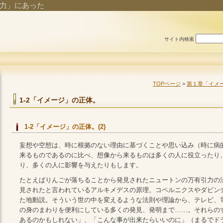
力」にあった
サイト内検索
TOPページ
>
第１章「イメ
1-2「イメージ」の正体。
1-2「イメージ」の正体。(2)
妄想や空想は、時に根拠のない理由に基づくことや思い込み（時に病
来るものであるのに比べ、想像から来るものは多くの人に役立ったり
り、多くの人に影響を与えたりもします。
たとえばりんごが落ちることから発見されたニュートンの万有引力の
見されたと言われているアルキメデスの原理。コペルニクスやダビン
た地動説。そういう世の中を変えるような法則や理論から、テレビ、
の身のまわりを便利にしている多くの発見、発明まで……。それらの
あるのかもしれない」、「こんな事が出来たらいいのに」（まるでド