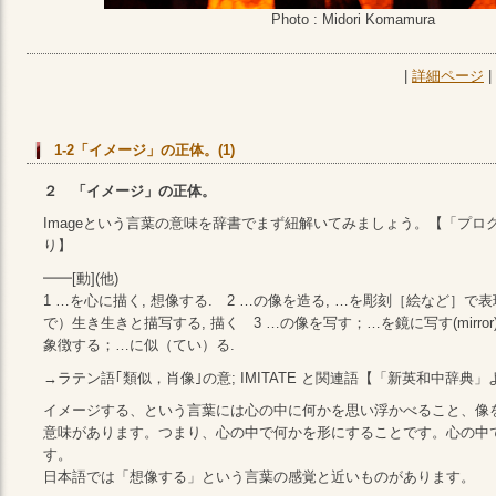
Photo : Midori Komamura
|
詳細ページ
|
1-2「イメージ」の正体。(1)
２ 「イメージ」の正体。
Imageという言葉の意味を辞書でまず紐解いてみましょう。【「プロ
り】
━━[動](他)
1 …を心に描く, 想像する. 2 …の像を造る, …を彫刻［絵など］で
で）生き生きと描写する, 描く 3 …の像を写す；…を鏡に写す(mirro
象徴する；…に似（てい）る.
→ラテン語｢類似，肖像｣の意; IMITATE と関連語【「新英和中辞典」
イメージする、という言葉には心の中に何かを思い浮かべること、像
意味があります。つまり、心の中で何かを形にすることです。心の中
す。
日本語では「想像する」という言葉の感覚と近いものがあります。