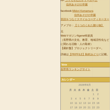
HP:
コマちゃんのティールーム
信州あそびの学園
facebook:
Midori Komamura
信州あそびの学園
笑顔をつなぐスマイルコーディネーター
アメブロ：
【うつのくれた贈り物】
元
WebマガジンNgene特派員
（長野県の文化、教育、地域活性化など
に関わる活動・人の取材）
【羅針盤】プロジェクトリーダー。
詳細は
【PRPFILE】駒村みどり
に記載。
Vote
長野県ランキングサイト
カレンダー
2026年8月
月
火
水
木
金
土
日
1
2
3
4
5
6
7
8
9
10
11
12
13
14
15
16
17
18
19
20
21
22
23