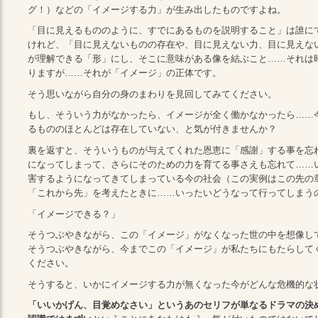
グ！）などの「イメージする力」が生み出したものですよね。
「目に見えるもののように、すでにあるものを説明すること」は誰に
けれど、「目に見えないものの存在や、目に見えない力、目に見えな
が理解できる「形」にし、そこに意味がある像を結ぶこと……それは
りますが……それが「イメージ」の正体です。
そう思いながら自分の身のまわりを見回してみてください。
もし、そういう力がなかったら、イメージが全く働かなかったら……
るもののほとんどは存在していない、と気が付きませんか？
裏を返すと、そういうものが与えてくれた恩恵に「感謝」する事を忘
になってしまって、さらにそのための力を育てる事さえも忘れて……
害するようになってきてしまっている今の社会（この実例はこの先の
「これから先」を考えたときに……いったいどうなって行ってしまう
「イメージできる？」
そうつぶやきながら、この「イメージ」がなくなった世の中を想像し
そうつぶやきながら、今までこの「イメージ」が私たちにもたらして
ください。
そうすると、いかにイメージする力が無くなった今がどんな危機的な
「いいかげん、目覚めなさい」というあのセリフが単なるドラマの決