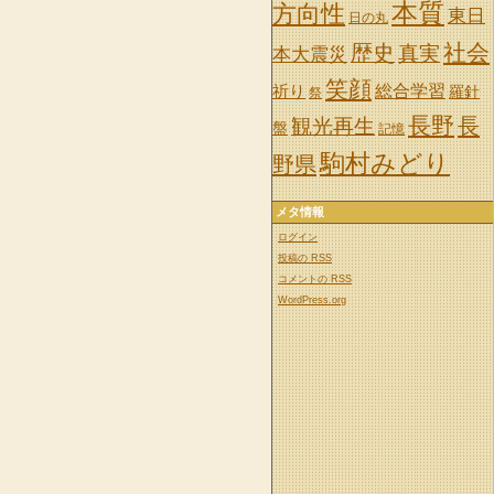
本質
方向性
東日
日の丸
社会
歴史
真実
本大震災
笑顔
祈り
総合学習
羅針
祭
長野
長
観光再生
盤
記憶
駒村みどり
野県
メタ情報
ログイン
投稿の
RSS
コメントの
RSS
WordPress.org