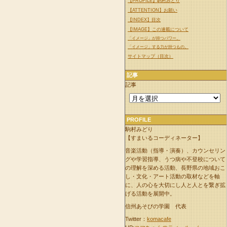
【PROFILE】駒村みどり
【ATTENTION】お願い
【INDEX】目次
【IMAGE】この連載について
「イメージ」が持つパワー。
「イメージ」する力が持つもの。
サイトマップ（目次）
記事
記事
PROFILE
駒村みどり
【すまいるコーディネーター】
音楽活動（指導・演奏）、カウンセリン
グや学習指導、うつ病や不登校について
の理解を深める活動、長野県の地域おこ
し・文化・アート活動の取材などを軸
に、人の心を大切にし人と人とを繋ぎ拡
げる活動を展開中。
信州あそびの学園 代表
Twitter：
komacafe