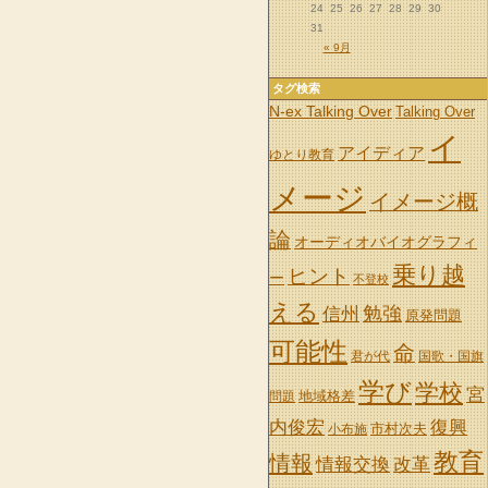
24
25
26
27
28
29
30
31
« 9月
タグ検索
N-ex Talking Over
Talking Over
イ
アイディア
ゆとり教育
メージ
イメージ概
論
オーディオバイオグラフィ
乗り越
ヒント
ー
不登校
える
信州
勉強
原発問題
可能性
命
君が代
国歌・国旗
学び
学校
宮
地域格差
問題
内俊宏
復興
市村次夫
小布施
教育
情報
情報交換
改革