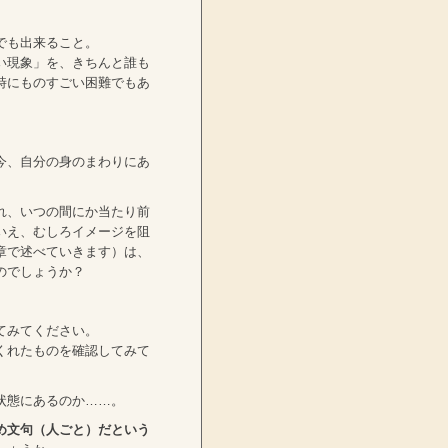
でも出来ること。
い現象」を、きちんと誰も
時にものすごい困難でもあ
今、自分の身のまわりにあ
れ、いつの間にか当たり前
いえ、むしろイメージを阻
章で述べていきます）は、
のでしょうか？
てみてください。
くれたものを確認してみて
状態にあるのか……。
め文句（人ごと）だという