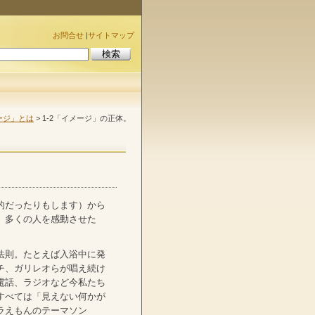
お問合せ
|
サイトマップ
ージ」とは
> 1-2「イメージ」の正体。
的だったりもします）から
、多くの人を感動させた
法則。たとえば入浴中に発
チ、ガリレオらが唱え続け
電話、ラジオなど今私たち
すべては「見えない何かが
ラえもんのテーマソン