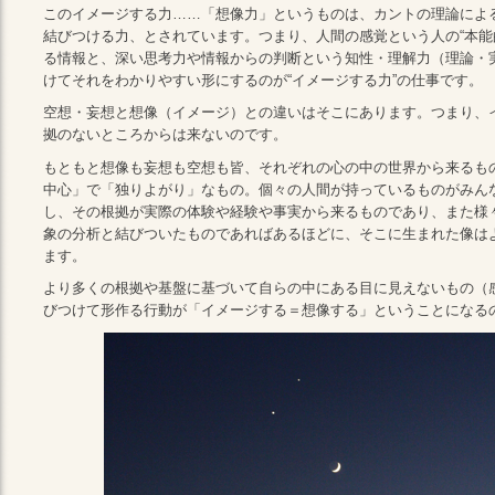
このイメージする力……「想像力」というものは、カントの理論によ
結びつける力、とされています。つまり、人間の感覚という人の“本能
る情報と、深い思考力や情報からの判断という知性・理解力（理論・
けてそれをわかりやすい形にするのが“イメージする力”の仕事です。
空想・妄想と想像（イメージ）との違いはそこにあります。つまり、
拠のないところからは来ないのです。
もともと想像も妄想も空想も皆、それぞれの心の中の世界から来るも
中心」で「独りよがり」なもの。個々の人間が持っているものがみん
し、その根拠が実際の体験や経験や事実から来るものであり、また様
象の分析と結びついたものであればあるほどに、そこに生まれた像は
ます。
より多くの根拠や基盤に基づいて自らの中にある目に見えないもの（
びつけて形作る行動が「イメージする＝想像する」ということになる