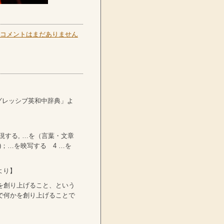
コメントはまだありません
グレッシブ英和中辞典」よ
表現する, …を（言葉・文章
r)；…を映写する 4 …を
より】
を創り上げること、という
で何かを創り上げることで