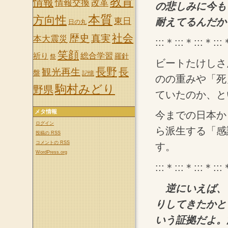
教育
情報
情報交換
改革
の悲しみに今も
本質
方向性
耐えてるんだか
東日
日の丸
社会
歴史
真実
本大震災
:::＊:::＊:::＊:::
笑顔
祈り
総合学習
羅針
祭
ビートたけしさ
長野
長
観光再生
盤
記憶
のの重みや「死
駒村みどり
野県
ていたのか、と
メタ情報
今までの日本か
ログイン
ら派生する「感
投稿の
RSS
コメントの
RSS
す。
WordPress.org
:::＊:::＊:::＊:::
逆にいえば、
りしてきたかと
いう証拠だよ。