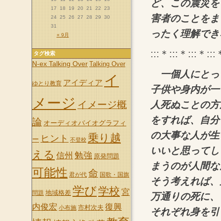
ど、この震災を
17
18
19
20
21
22
23
害者のことをま
24
25
26
27
28
29
30
31
ったく理解でき
« 9月
:::＊:::＊:::＊:::
タグ検索
N-ex Talking Over
Talking Over
一個人にとっ
イ
アイディア
ゆとり教育
子供や身内が一
メージ
人死ぬことの方
イメージ概
をすれば、自分
論
オーディオバイオグラフィ
の大事な人が生
乗り越
ヒント
ー
不登校
いいと思ってし
える
信州
勉強
原発問題
まうのが人間な
可能性
命
君が代
国歌・国旗
そう考えれば、
学び
学校
宮
地域格差
問題
万通りの死に、
内俊宏
復興
市村次夫
小布施
それぞれ身を引