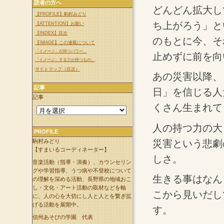
読者の方へ
どんどん拡大し
【PROFILE】駒村みどり
ち上がろう」と
【ATTENTION】お願い
【INDEX】目次
のもとに今、そ
【IMAGE】この連載について
「イメージ」が持つパワー。
止めずに前を向
「イメージ」する力が持つもの。
サイトマップ（目次）
あの災害以降、
記事
日」を信じる人
記事
くさん生まれて
人の持つ力の大
PROFILE
災害という悲劇
駒村みどり
【すまいるコーディネーター】
しさ。
音楽活動（指導・演奏）、カウンセリン
グや学習指導、うつ病や不登校について
生きる事はなん
の理解を深める活動、長野県の地域おこ
し・文化・アート活動の取材などを軸
こから見いだし
に、人の心を大切にし人と人とを繋ぎ拡
げる活動を展開中。
す。
信州あそびの学園 代表