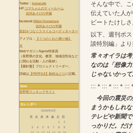
そんな中で、こ
Twitter：
komacafe
HP:
コマちゃんのティールーム
伝えていた人が
信州あそびの学園
ビートたけしさ
facebook:
Midori Komamura
信州あそびの学園
笑顔をつなぐスマイルコーディネーター
以下、週刊ポスト
アメブロ：
【うつのくれた贈り物】
談特別編」より
元
WebマガジンNgene特派員
常々オイラは考
（長野県の文化、教育、地域活性化など
に関わる活動・人の取材）
なのは「想像力
【羅針盤】プロジェクトリーダー。
じゃないかって
詳細は
【PRPFILE】駒村みどり
に記載。
:::＊:::＊:::＊:::
Vote
長野県ランキングサイト
今回の震災の死
カレンダー
まうかもしれな
2026年8月
テレビや新聞で
月
火
水
木
金
土
日
1
2
っかりだ。だけ
3
4
5
6
7
8
9
10
11
12
13
14
15
16