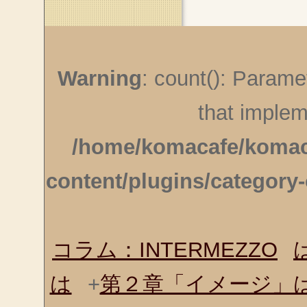
Warning
: count(): Parame
that implem
/home/komacafe/komaca
content/plugins/category-
コラム：INTERMEZZO
は
+
第２章「イメージ」