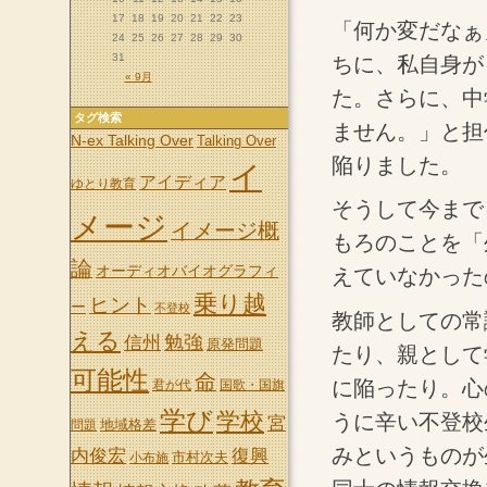
17
18
19
20
21
22
23
「何か変だなぁ
24
25
26
27
28
29
30
31
ちに、私自身が
« 9月
た。さらに、中
タグ検索
ません。」と担
N-ex Talking Over
Talking Over
陥りました。
イ
アイディア
ゆとり教育
そうして今まで
メージ
イメージ概
もろのことを「
論
オーディオバイオグラフィ
えていなかった
乗り越
ヒント
ー
不登校
教師としての常
える
信州
勉強
原発問題
たり、親として
可能性
命
に陥ったり。心
君が代
国歌・国旗
学び
学校
うに辛い不登校
宮
地域格差
問題
みというものが
内俊宏
復興
市村次夫
小布施