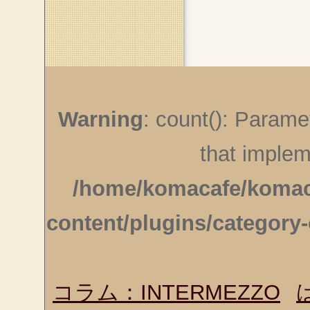
このページのトップへ
Warning
: count(): Parame
that implem
/home/komacafe/komaca
content/plugins/category-
コラム：INTERMEZZO