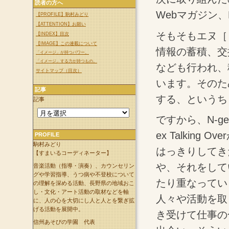
読者の方へ
Webマガジン、
【PROFILE】駒村みどり
【ATTENTION】お願い
そもそもエヌ［
【INDEX】目次
【IMAGE】この連載について
情報の蓄積、交
「イメージ」が持つパワー。
「イメージ」する力が持つもの。
なども行われ、
サイトマップ（目次）
います。そのた
記事
する、というち
記事
ですから、N-g
ex Talkin
PROFILE
駒村みどり
はっきりしてき
【すまいるコーディネーター】
や、それをして
音楽活動（指導・演奏）、カウンセリン
グや学習指導、うつ病や不登校について
たり重なってい
の理解を深める活動、長野県の地域おこ
し・文化・アート活動の取材などを軸
人々や活動を取
に、人の心を大切にし人と人とを繋ぎ拡
げる活動を展開中。
き受けて仕事の
信州あそびの学園 代表