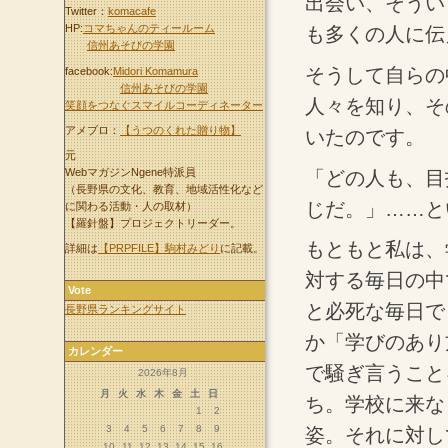
出会い、そうい
Twitter：
komacafe
HP:
コマちゃんのティールーム
も多くの人に伝
信州あそびの学園
そうして自らの
facebook:
Midori Komamura
信州あそびの学園
人々を知り、そ
笑顔をつなぐスマイルコーディネーター
アメブロ：
【うつのくれた贈り物】
いたのです。
元
WebマガジンNgene特派員
「どの人も、目
（長野県の文化、教育、地域活性化など
じだ。」……と
に関わる活動・人の取材）
【羅針盤】プロジェクトリーダー。
もともと私は、
詳細は
【PRPFILE】駒村みどり
に記載。
対する毎日の中
Vote
と必死な毎日で
長野県ランキングサイト
か「学びのあり
カレンダー
で騒ぎ言うこと
2026年8月
月
火
水
木
金
土
日
ち。学校に来な
1
2
3
4
5
6
7
8
9
姿。それに対し
10
11
12
13
14
15
16