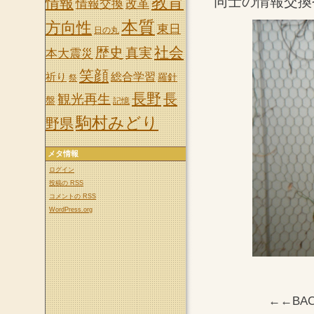
教育
同士の情報交換
情報
情報交換
改革
本質
方向性
東日
日の丸
社会
歴史
真実
本大震災
笑顔
祈り
総合学習
羅針
祭
長野
長
観光再生
盤
記憶
駒村みどり
野県
メタ情報
ログイン
投稿の
RSS
コメントの
RSS
WordPress.org
←←BA