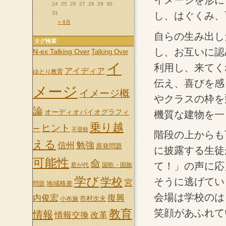
イメージを形に
24
25
26
27
28
29
30
し、はぐくみ、
31
« 9月
自らの生み出し
タグ検索
し、お互いに認
N-ex Talking Over
Talking Over
イ
利用し、来てく
アイディア
ゆとり教育
伝え、喜びを感
メージ
イメージ概
やクラスの枠を
論
オーディオバイオグラフィ
機質な建物を一
乗り越
ヒント
ー
不登校
階段の上からも
える
信州
勉強
原発問題
に披露する生徒
可能性
命
て！」の声に応
君が代
国歌・国旗
学び
学校
そうに逃げてい
宮
地域格差
問題
会場は学校のは
内俊宏
復興
市村次夫
小布施
笑顔があふれて
教育
情報
情報交換
改革