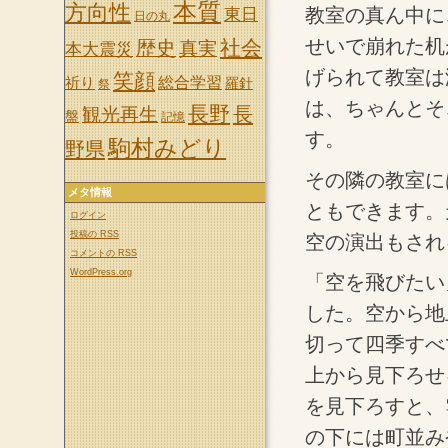
本質
方向性
教室の真ん中に
東日
日の丸
せいで崩れた机
社会
歴史
真実
本大震災
げられて教室は
笑顔
祈り
総合学習
羅針
祭
は、ちゃんとそ
長野
長
観光再生
盤
記憶
す。
駒村みどり
野県
その隣の教室に
メタ情報
ともできます。
ログイン
投稿の
RSS
空の演出もされ
コメントの
RSS
WordPress.org
「空を飛びたい
した。空から地
切って四季すべ
上から見下ろせ
を見下ろすと、
の下には町並み