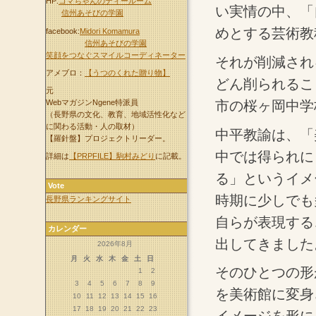
HP:
コマちゃんのティールーム
い実情の中、「
信州あそびの学園
めとする芸術教
facebook:
Midori Komamura
信州あそびの学園
笑顔をつなぐスマイルコーディネーター
それが削減され
アメブロ：
【うつのくれた贈り物】
どん削られるこ
元
WebマガジンNgene特派員
市の桜ヶ岡中学
（長野県の文化、教育、地域活性化など
に関わる活動・人の取材）
中平教諭は、「
【羅針盤】プロジェクトリーダー。
中では得られに
詳細は
【PRPFILE】駒村みどり
に記載。
る」というイメ
Vote
時期に少しでも
長野県ランキングサイト
自らが表現する
カレンダー
出してきました
2026年8月
月
火
水
木
金
土
日
そのひとつの形
1
2
3
4
5
6
7
8
9
を美術館に変身
10
11
12
13
14
15
16
17
18
19
20
21
22
23