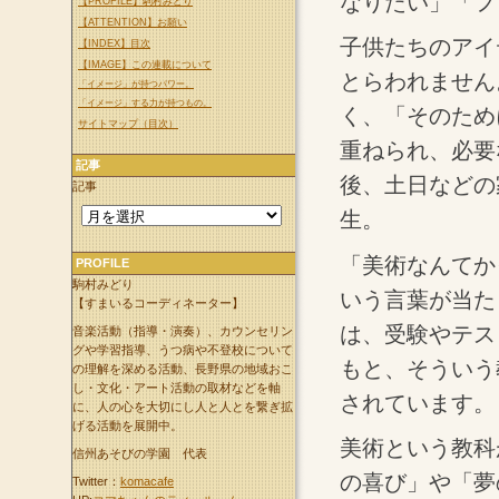
なりたい」「フ
【PROFILE】駒村みどり
【ATTENTION】お願い
子供たちのアイ
【INDEX】目次
【IMAGE】この連載について
とらわれません
「イメージ」が持つパワー。
「イメージ」する力が持つもの。
く、「そのため
サイトマップ（目次）
重ねられ、必要
記事
後、土日などの
記事
生。
「美術なんてか
PROFILE
駒村みどり
いう言葉が当た
【すまいるコーディネーター】
は、受験やテス
音楽活動（指導・演奏）、カウンセリン
グや学習指導、うつ病や不登校について
もと、そういう
の理解を深める活動、長野県の地域おこ
し・文化・アート活動の取材などを軸
されています。
に、人の心を大切にし人と人とを繋ぎ拡
げる活動を展開中。
美術という教科
信州あそびの学園 代表
の喜び」や「夢
Twitter：
komacafe