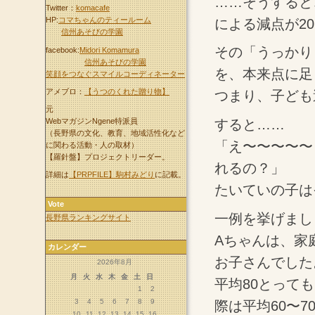
……そうすると
Twitter：
komacafe
HP:
コマちゃんのティールーム
による減点が2
信州あそびの学園
その「うっかり
facebook:
Midori Komamura
信州あそびの学園
を、本来点に足
笑顔をつなぐスマイルコーディネーター
アメブロ：
【うつのくれた贈り物】
つまり、子ども
元
WebマガジンNgene特派員
すると……
（長野県の文化、教育、地域活性化など
「え〜〜〜〜〜
に関わる活動・人の取材）
【羅針盤】プロジェクトリーダー。
れるの？」
詳細は
【PRPFILE】駒村みどり
に記載。
たいていの子は
Vote
一例を挙げまし
長野県ランキングサイト
Aちゃんは、家
カレンダー
お子さんでした
2026年8月
月
火
水
木
金
土
日
平均80とって
1
2
3
4
5
6
7
8
9
際は平均60〜
10
11
12
13
14
15
16