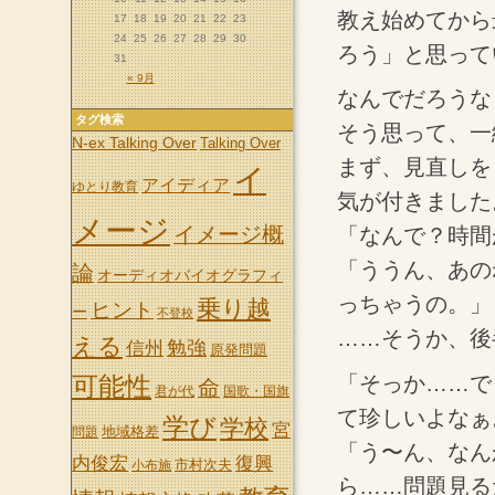
教え始めてから
17
18
19
20
21
22
23
24
25
26
27
28
29
30
ろう」と思って
31
« 9月
なんでだろうな
タグ検索
そう思って、一
N-ex Talking Over
Talking Over
まず、見直しを
イ
アイディア
ゆとり教育
気が付きました
メージ
イメージ概
「なんで？時間
「ううん、あの
論
オーディオバイオグラフィ
っちゃうの。」
乗り越
ヒント
ー
不登校
……そうか、後
える
信州
勉強
原発問題
「そっか……で
可能性
命
君が代
国歌・国旗
て珍しいよなぁ
学び
学校
宮
地域格差
問題
「う〜ん、なん
内俊宏
復興
市村次夫
小布施
ら……問題見る