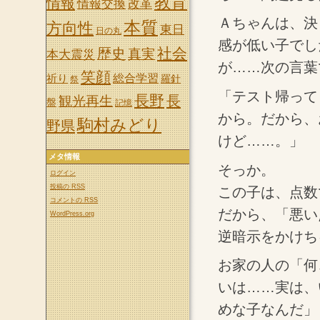
教育
情報
情報交換
改革
Ａちゃんは、決
本質
方向性
東日
日の丸
感が低い子でし
社会
歴史
真実
本大震災
が……次の言葉
笑顔
祈り
総合学習
羅針
祭
「テスト帰って
長野
長
観光再生
盤
記憶
から。だから、
駒村みどり
野県
けど……。」
メタ情報
そっか。
ログイン
投稿の
RSS
この子は、点数
コメントの
RSS
だから、「悪い
WordPress.org
逆暗示をかけち
お家の人の「何
いは……実は、
めな子なんだ」