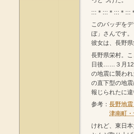
:::＊:::＊:::＊:::
このバッヂをデ
ぼ」さんです。
彼女は、長野県
長野県栄村。こ
日後……３月12
の地震に襲われ
の直下型の地震
報じられたに違
参考：
長野地震
津南町・
けれど、東日本