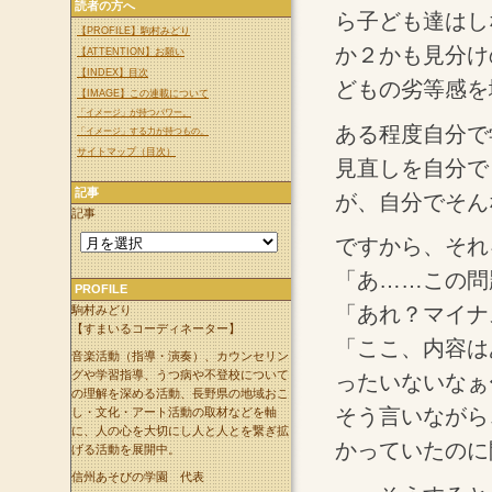
読者の方へ
ら子ども達はし
【PROFILE】駒村みどり
か２かも見分け
【ATTENTION】お願い
【INDEX】目次
どもの劣等感を
【IMAGE】この連載について
「イメージ」が持つパワー。
ある程度自分で
「イメージ」する力が持つもの。
サイトマップ（目次）
見直しを自分で
記事
が、自分でそん
記事
ですから、それ
「あ……この問
PROFILE
「あれ？マイナ
駒村みどり
【すまいるコーディネーター】
「ここ、内容は
音楽活動（指導・演奏）、カウンセリン
グや学習指導、うつ病や不登校について
ったいないなぁ
の理解を深める活動、長野県の地域おこ
そう言いながら
し・文化・アート活動の取材などを軸
に、人の心を大切にし人と人とを繋ぎ拡
かっていたのに
げる活動を展開中。
信州あそびの学園 代表