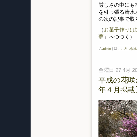
厳しさの中にも
を引っ張る清水
の次の記事で取
（
お菓子作りは
夢
」へつづく）
admin
|
こころ
,
地域
金曜日 27 4月 20
平成の花咲
年４月掲載