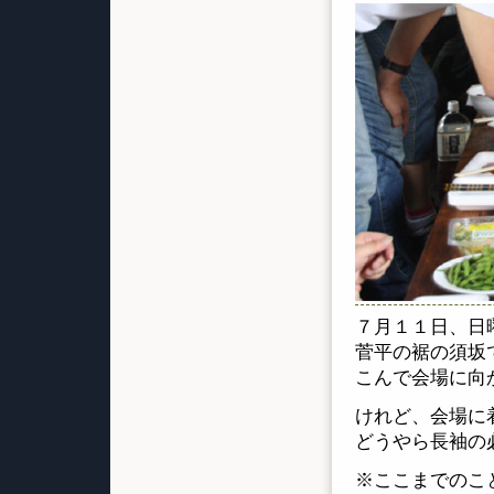
７月１１日、日
菅平の裾の須坂
こんで会場に向
けれど、会場に
どうやら長袖の
※ここまでのこ