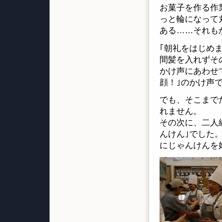
お菓子を作る作
っと輪になって
ある……それも
｢朝礼をはじめま
間髪を入れずそ
かけ声にあわせ
顔！｣のかけ声
でも、そこまで
れません。
その次に、二人
んけん｣でした
にじゃんけんを