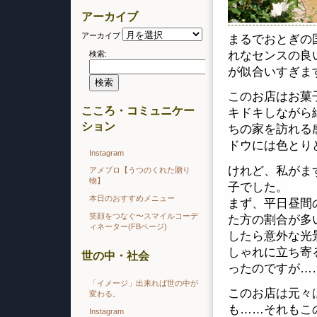
アーカイブ
アーカイブ
まるでおとぎの
れなセンスの良
検索:
が似合いすぎま
このお店はお菓
こころ・コミュニケー
キドキしながら
ション
ちの家を訪れる
ドウには色とり
Instagram
けれど、私がま
アメブロ【うつのくれた贈り
物】
子でした。
本日のおすすめメニュー
まず、平日昼間
笑顔をつなぐ〜スマイルコーデ
た方の割合が多
ィネーター(FBページ)
したら意外な光
しゃれに立ち寄
世の中・社会
ったのですが…
「イメージ」出来れば世の中が
このお店は元々
変わる。
も……それもこ
Instagram