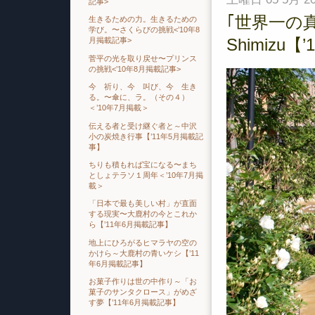
記事>
｢世界一の
生きるための力。生きるための
学び。〜さくらびの挑戦<’10年8
Shimizu
月掲載記事>
菅平の光を取り戻せ〜プリンス
の挑戦<’10年8月掲載記事>
今 祈り、今 叫び、今 生き
る。〜傘に、ラ。（その４）
＜’10年7月掲載＞
伝える者と受け継ぐ者と～中沢
小の炭焼き行事【’11年5月掲載記
事】
ちりも積もれば宝になる〜まち
としょテラソ１周年＜’10年7月掲
載＞
「日本で最も美しい村」が直面
する現実〜大鹿村の今とこれか
ら【’11年6月掲載記事】
地上にひろがるヒマラヤの空の
かけら～大鹿村の青いケシ【’11
年6月掲載記事】
お菓子作りは世の中作り～「お
菓子のサンタクロース」がめざ
す夢【’11年6月掲載記事】