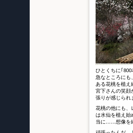
ひとくちに｢80
急なところにも
ある花桃を植え
宮下さんの笑顔
張りが感じられ
花桃の他にも、
は水仙を植え始
当に……想像を
頑張ったんだ、