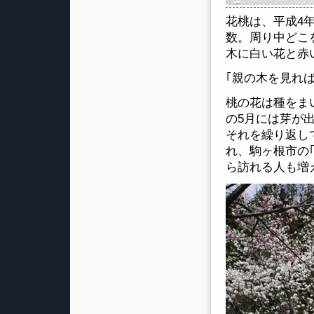
花桃は、平成4年
数。周り中どこ
木に白い花と赤
｢親の木を見れ
桃の花は種をま
の5月には芽が
それを繰り返し
れ、駒ヶ根市の
ら訪れる人も増