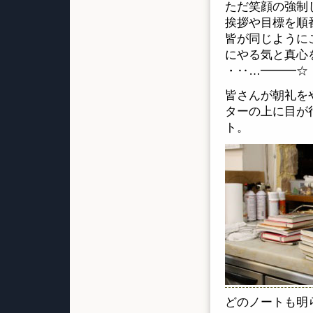
ただ笑顔の強制
挨拶や目標を順
皆が同じように
にやる気と真心
・‥…━━━☆
皆さんが朝礼を
ターの上に目が
ト。
どのノートも明