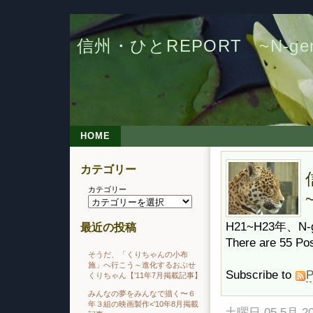
信州・ひとREPORT ~N-g
HOME
カテゴリー
カテゴリー
H21~H23年
最近の投稿
There are 55 Po
そうだ、「くりちゃんの小布
施」へ行こう～進化するおぶせ
Subscribe to
P
くりちゃん【’11年7月掲載記事】
みんなの夢をみんなで描く〜６
年３組の映画製作<’10年8月掲載
土曜日 05 5月 20