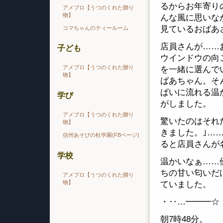
るからお年寄り
アメブロ【うつのくれた贈り
物】
んな風に思いな
見ているおばあ
コマちゃんのティールーム
店員さんが……
子ども
ウインドウの向
アメブロ【うつのくれた贈り
を一緒に選んで
物】
ばあちゃん。そ
ぱいに流れる温
学び
がしました。
アメブロ【うつのくれた贈り
驚いたのはそれ
物】
きました。｣…
信州あそびの杜学園(FBページ)
ると店員さんが
学校
温かいなぁ……
ちの甘い匂いだ
アメブロ【うつのくれた贈り
物】
ていました。
・‥…━━━☆
朝7時48分。